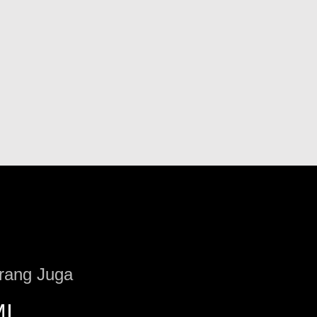
rang Juga
I