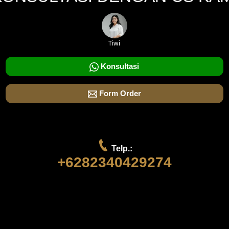
Tiwi
Konsultasi
Form Order
Telp.:
+6282340429274