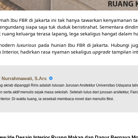
ah Ibu FBR di Jakarta ini tak hanya tawarkan kenyamanan ta
engundang siapa saja tuk duduk beristirahat. Sementara dind
t ruang keluarga terasa lapang, lega sekaligus hangat dalam 
 modern
luxurious
pada hunian Ibu FBR di Jakarta. Hubungi ju
n Interior, hadirkan rasa nyaman sekaligus
upgrade
tampilan in
ki Nurrahmawati, S.Ars
ng akrab dipanggil Riris adalah lulusan Jurusan Arsitektur Universitas Udayana ta
n serta aktif menulis sejak masa sekolah. Setelah lulus dari jurusan arsitektur, F
interior. Di waktu luang, ia sesekali membaca novel dan menulis fiksi.
ew Ide Desain Interior Ruang Makan dan Dapur Bergaya Mod