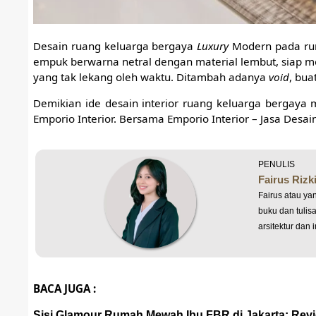
Desain ruang keluarga bergaya
Luxury
Modern pada rum
empuk berwarna netral dengan material lembut, siap m
yang tak lekang oleh waktu. Ditambah adanya
void
, bua
Demikian ide desain interior ruang keluarga bergaya
Emporio Interior. Bersama Emporio Interior – Jasa Desai
PENULIS
Fairus Riz
Fairus atau ya
buku dan tulisa
arsitektur dan 
BACA JUGA :
Sisi Glamour Rumah Mewah Ibu FBR di Jakarta: Revi