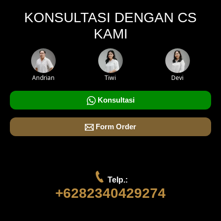
KONSULTASI DENGAN CS
KAMI
Andrian
Tiwi
Devi
Konsultasi
Form Order
Telp.:
+6282340429274