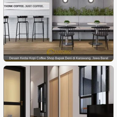
Desain Kedai Kopi Coffee Shop Bapak Deni di Karawang, Jawa Barat