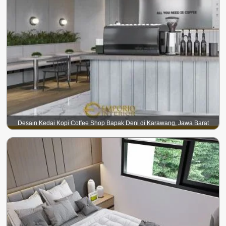
Desain Kedai Kopi Coffee Shop Bapak Deni di Karawang, Jawa Barat