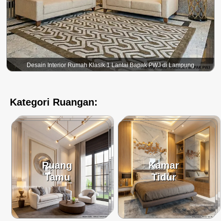
Desain Interior Rumah Klasik 1 Lantai Bapak PWJ di Lampung
Kategori Ruangan:
Ruang
Kamar
Tamu
Tidur