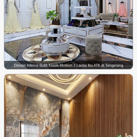
Desain Interior Butik Klasik Modern 3 Lantai Ibu ATK di Tangerang