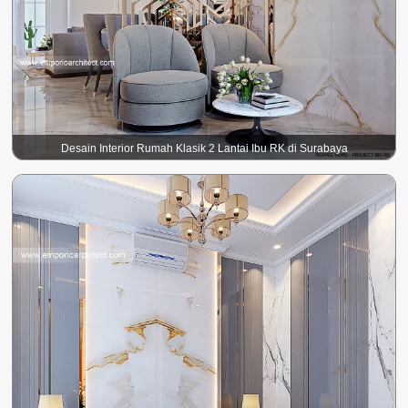
Desain Interior Rumah Klasik 2 Lantai Ibu RK di Surabaya