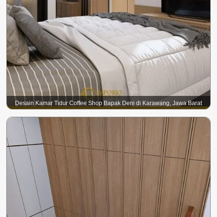
Desain Kamar Tidur Coffee Shop Bapak Deni di Karawang, Jawa Barat