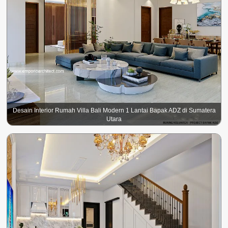
Desain Interior Rumah Villa Bali Modern 1 Lantai Bapak ADZ di Sumatera
Utara