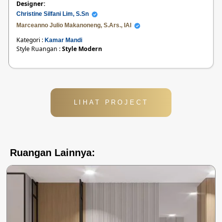
Designer:
Christine Silfani Lim, S.Sn
Marceanno Julio Makanoneng, S.Ars., IAI
Kategori :
Kamar Mandi
Style Ruangan :
Style Modern
LIHAT PROJECT
Ruangan Lainnya: