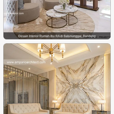
Desain Interior Rumah Ibu RA di Batununggal, Bandung