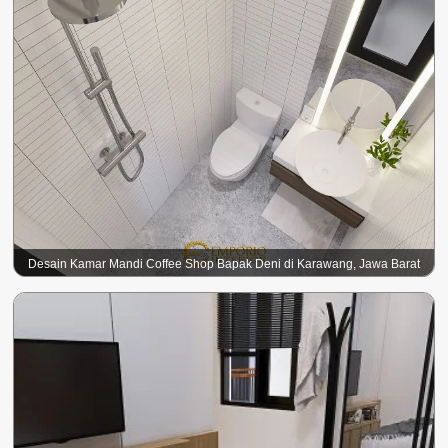
Desain Kamar Mandi Coffee Shop Bapak Deni di Karawang, Jawa Barat