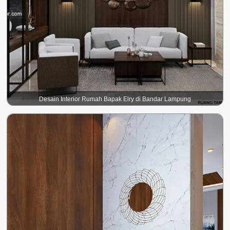
Desain Interior Rumah Bapak Elry di Bandar Lampung