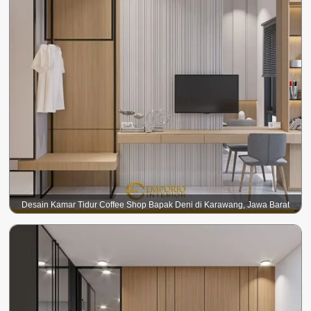
Desain Kamar Tidur Coffee Shop Bapak Deni di Karawang, Jawa Barat