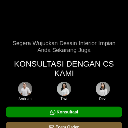
Segera Wujudkan Desain Interior Impian
Anda Sekarang Juga
KONSULTASI DENGAN CS
KAMI
Andrian
Tiwi
Devi
Konsultasi
Form Order