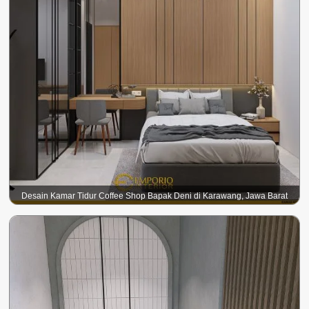
Desain Kamar Tidur Coffee Shop Bapak Deni di Karawang, Jawa Barat