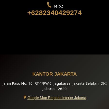
Telp.:
+6282340429274
KANTOR JAKARTA
Jalan Paso No. 10, RT.4/RW.6, Jagakarsa, Jakarta Selatan, DKI
Jakarta 12620
Google Map Emporio Interior Jakarta