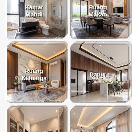
Kamar
Ruang
Mandi
Makan
Ruang
Dapur
Keluarga