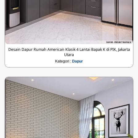
Desain Dapur Rumah American Klasik 4 Lantai Bapak K di PIK, Jakarta
Utara
Kategori :
Dapur