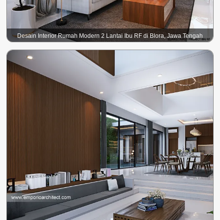
Desain Interior Rumah Modern 2 Lantai Ibu RF di Blora, Jawa Tengah