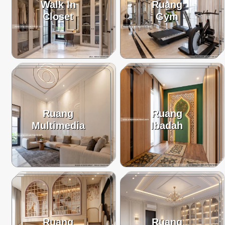
Walk In
Ruang
Closet
Gym
Ruang
Ruang
Multimedia
Ibadah
Ruang
Ruang