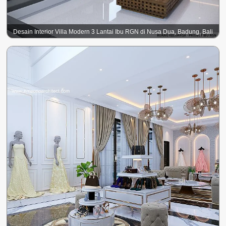
Desain Interior Villa Modern 3 Lantai Ibu RGN di Nusa Dua, Badung, Bali