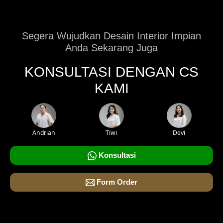
Segera Wujudkan Desain Interior Impian
Anda Sekarang Juga
KONSULTASI DENGAN CS
KAMI
Andrian
Tiwi
Devi
Konsultasi
Form Order