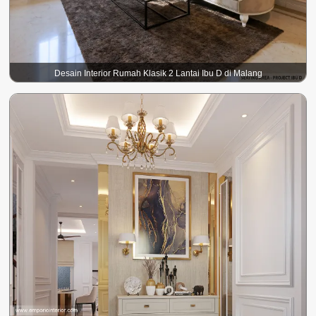
Desain Interior Rumah Klasik 2 Lantai Ibu D di Malang