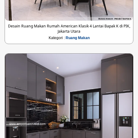
Desain Ruang Makan Rumah American Klasik 4 Lantai Bapak K di PIK,
Jakarta Utara
Kategori :
Ruang Makan