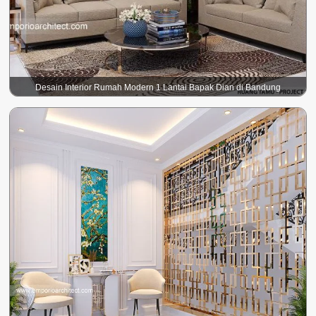
Desain Interior Rumah Modern 1 Lantai Bapak Dian di Bandung