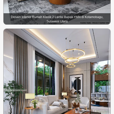
Desain Interior Rumah Klasik 2 Lantai Bapak YMN di Kotamobagu,
Sulawesi Utara