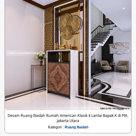
Desain Ruang Ibadah Rumah American Klasik 4 Lantai Bapak K di PIK,
Jakarta Utara
Kategori :
Ruang Ibadah