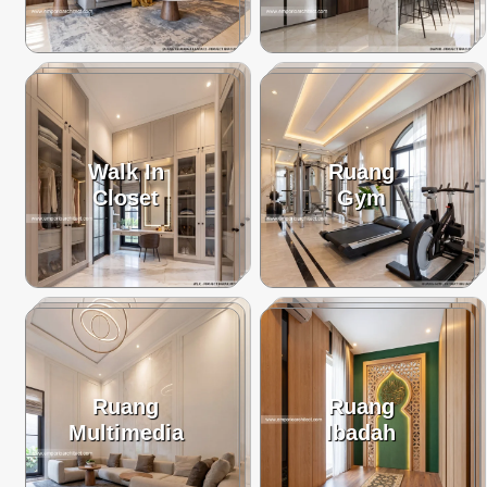
Walk In
Ruang
Closet
Gym
Ruang
Ruang
Multimedia
Ibadah