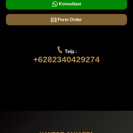
Konsultasi
Form Order
Telp.:
+6282340429274