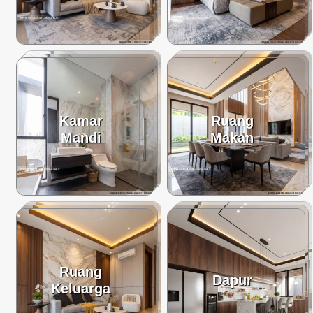
Kamar
Ruang
Mandi
Makan
Ruang
Dapur
Keluarga