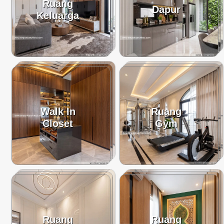
Ruang
Dapur
Keluarga
Walk In
Ruang
Closet
Gym
Ruang
Ruang