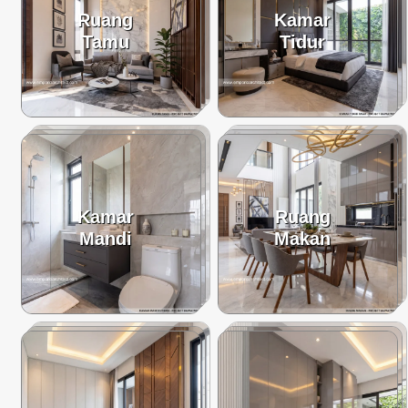
Ruang
Kamar
Tamu
Tidur
Kamar
Ruang
Mandi
Makan