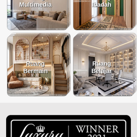
Multimedia
Ibadah
Ruang
Ruang
Bermain
Belajar