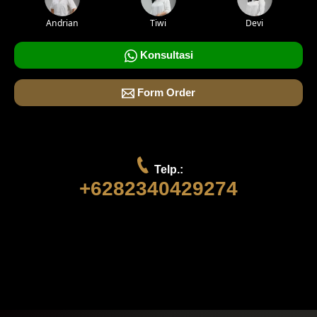
Andrian
Tiwi
Devi
Konsultasi
Form Order
Telp.:
+6282340429274