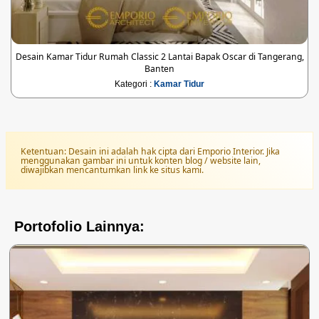
Desain Kamar Tidur Rumah Classic 2 Lantai Bapak Oscar di Tangerang,
Banten
Kategori :
Kamar Tidur
Ketentuan: Desain ini adalah hak cipta dari Emporio Interior. Jika
menggunakan gambar ini untuk konten blog / website lain,
diwajibkan mencantumkan link ke situs kami.
Portofolio Lainnya: