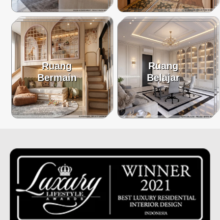
Ruang
Ruang
Bermain
Belajar