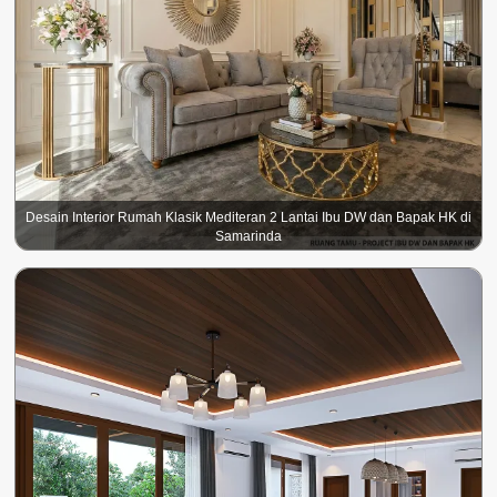
Desain Interior Rumah Klasik Mediteran 2 Lantai Ibu DW dan Bapak HK di
Samarinda