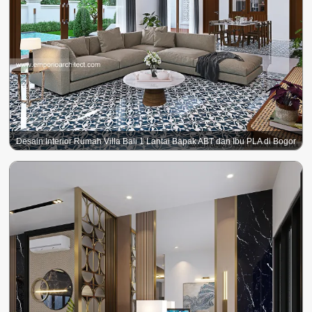
Desain Interior Rumah Villa Bali 1 Lantai Bapak ABT dan Ibu PLA di Bogor