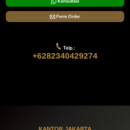
Konsultasi
Form Order
Telp.:
+6282340429274
KANTOR JAKARTA