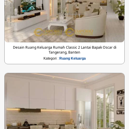
Desain Ruang Keluarga Rumah Classic 2 Lantai Bapak Oscar di
Tangerang, Banten
Kategori :
Ruang Keluarga