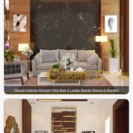
Desain Interior Rumah Villa Bali 2 Lantai Bapak Warsa di Banten