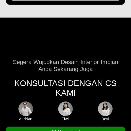
Segera Wujudkan Desain Interior Impian
Anda Sekarang Juga
KONSULTASI DENGAN CS
KAMI
Andrian
Tiwi
Devi