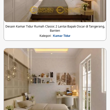
Desain Kamar Tidur Rumah Classic 2 Lantai Bapak Oscar di Tangerang,
Banten
Kategori :
Kamar Tidur