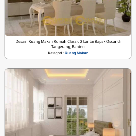
Desain Ruang Makan Rumah Classic 2 Lantai Bapak Oscar di
Tangerang, Banten
Kategori :
Ruang Makan