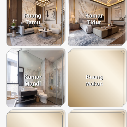
Ruang
Kamar
Tamu
Tidur
Kamar
Ruang
Mandi
Makan