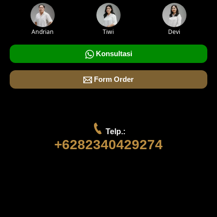
Andrian
Tiwi
Devi
Konsultasi
Form Order
Telp.:
+6282340429274