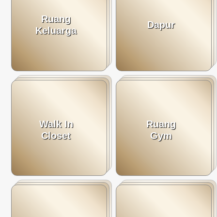
Ruang
Dapur
Keluarga
Walk In
Ruang
Closet
Gym