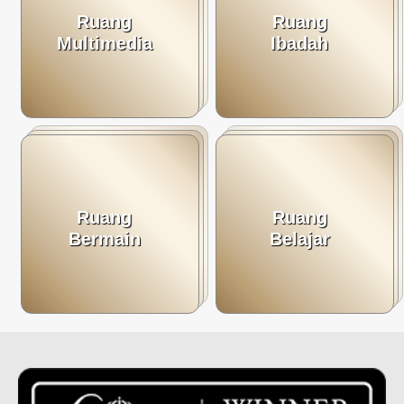
Ruang
Ruang
Multimedia
Ibadah
Ruang
Ruang
Bermain
Belajar