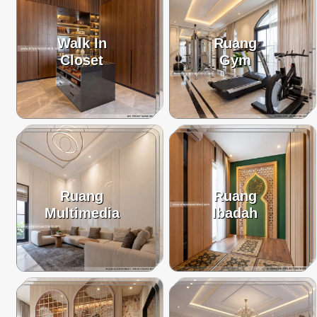
Walk In
Ruang
Closet
Gym
Ruang
Ruang
Multimedia
Ibadah