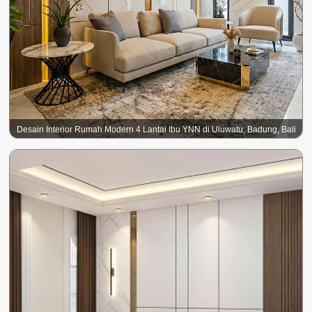
Desain Interior Rumah Modern 4 Lantai Ibu YNN di Uluwatu, Badung, Bali