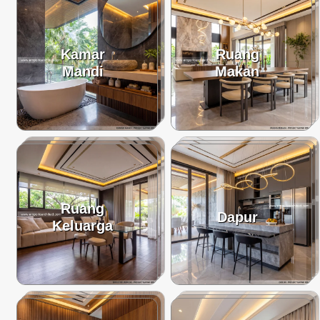
Kamar
Ruang
Mandi
Makan
Ruang
Dapur
Keluarga