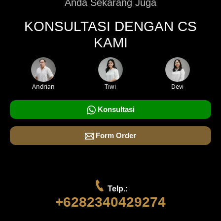
Anda Sekarang Juga
KONSULTASI DENGAN CS
KAMI
Andrian
Tiwi
Devi
Konsultasi
Form Order
Telp.:
+6282340429274