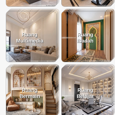
Ruang
Ruang
Multimedia
Ibadah
Ruang
Ruang
Bermain
Belajar