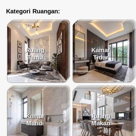
Kategori Ruangan:
Ruang
Kamar
Tamu
Tidur
Kamar
Ruang
Mandi
Makan