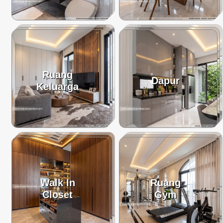
Ruang
Dapur
Keluarga
Walk In
Ruang
Closet
Gym