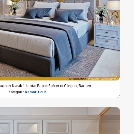
umah Klasik 1 Lantai Bapak Sofian di Cilegon, Banten
Kategori :
Kamar Tidur