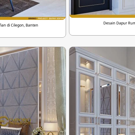
Desain Dapur Ruma
an di Cilegon, Banten