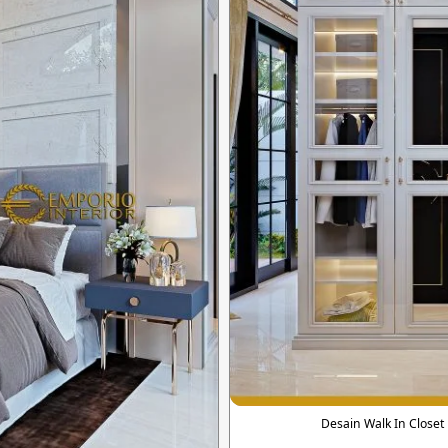
Desain Walk In Closet