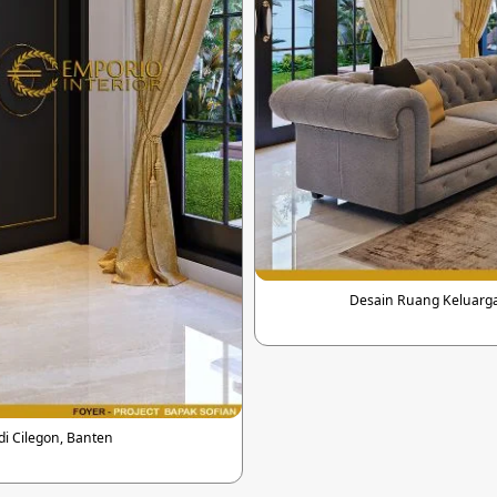
Desain Ruang Keluarga 
di Cilegon, Banten