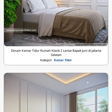
Desain Kamar Tidur Rumah Klasik 2 Lantai Bapak Juni di Jakarta
Selatan
Kategori :
Kamar Tidur