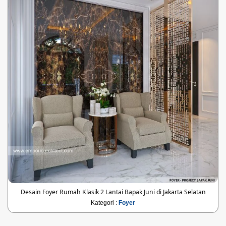
Desain Foyer Rumah Klasik 2 Lantai Bapak Juni di Jakarta Selatan
Kategori :
Foyer