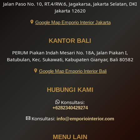
Jalan Paso No. 10, RT.4/RW.6, Jagakarsa, Jakarta Selatan, DKI
Jakarta 12620
Google Map Emporio Interior Jakarta
KANTOR BALI
PERUM Piakan Indah Mesari No. 18A, Jalan Piakan I,
Batubulan, Kec. Sukawati, Kabupaten Gianyar, Bali 80582
Google Map Emporio Interior Bali
HUBUNGI KAMI
Konsultasi:
+6282340429274
Konsultasi:
info
@emporiointerior.com
MENU LAIN