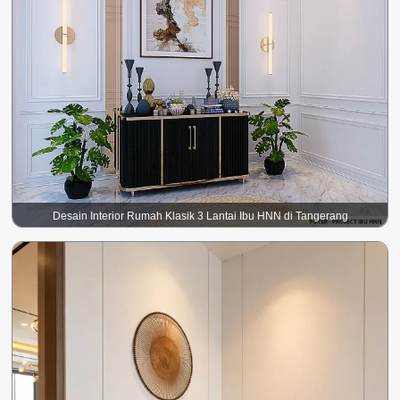
Desain Interior Rumah Klasik 3 Lantai Ibu HNN di Tangerang