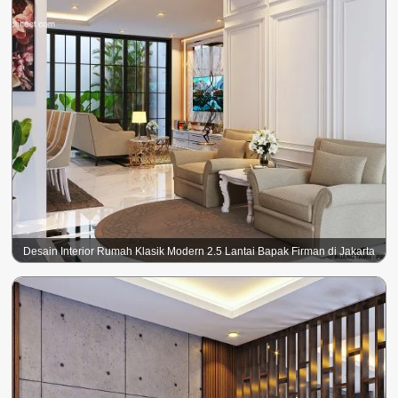
Desain Interior Rumah Klasik Modern 2.5 Lantai Bapak Firman di Jakarta