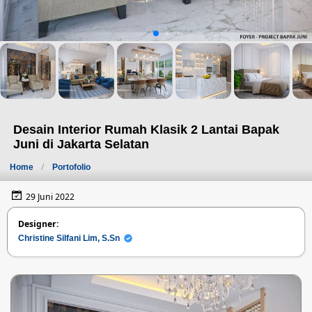
Desain Interior Rumah Klasik 2 Lantai Bapak
Juni di Jakarta Selatan
Home
Portofolio
29 Juni 2022
Designer:
Christine Silfani Lim, S.Sn