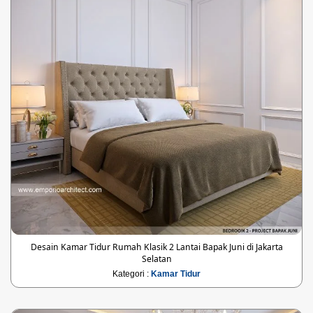
Desain Kamar Tidur Rumah Klasik 2 Lantai Bapak Juni di Jakarta
Selatan
Kategori :
Kamar Tidur