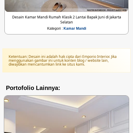
Desain Kamar Mandi Rumah Klasik 2 Lantai Bapak Juni di Jakarta
Selatan
Kategori :
Kamar Mandi
Ketentuan: Desain ini adalah hak cipta dari Emporio Interior. Jika
menggunakan gambar ini untuk konten blog / website lain,
diwajibkan mencantumkan link ke situs kami.
Portofolio Lainnya: