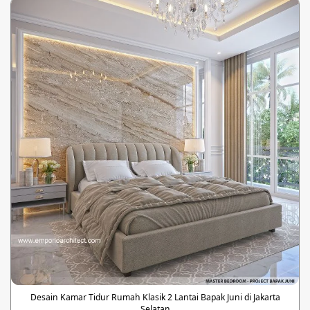
Desain Kamar Tidur Rumah Klasik 2 Lantai Bapak Juni di Jakarta
Selatan