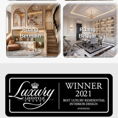
Ruang
Ruang
Bermain
Belajar