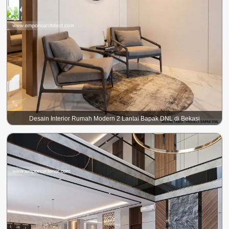
Desain Interior Rumah Modern 2 Lantai Bapak DNL di Bekasi