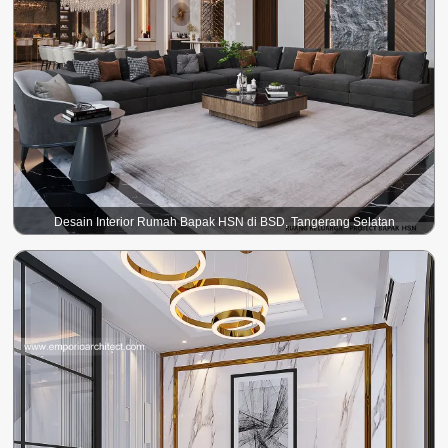
Desain Interior Rumah Bapak HSN di BSD, Tangerang Selatan