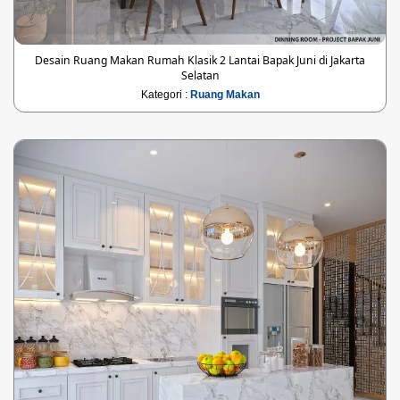
Desain Ruang Makan Rumah Klasik 2 Lantai Bapak Juni di Jakarta
Selatan
Kategori :
Ruang Makan