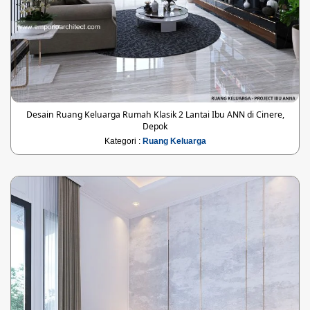
Desain Ruang Keluarga Rumah Klasik 2 Lantai Ibu ANN di Cinere,
Depok
Kategori :
Ruang Keluarga