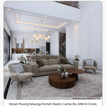
Desain Ruang Keluarga Rumah Klasik 2 Lantai Ibu ANN di Cinere,