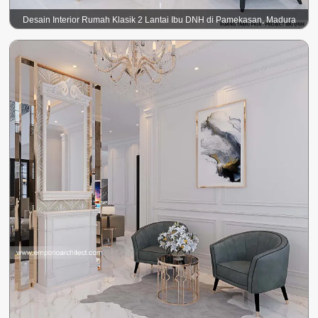
Desain Interior Rumah Klasik 2 Lantai Ibu DNH di Pamekasan, Madura