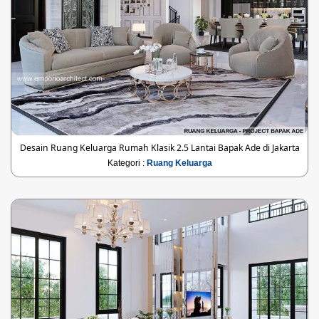
Desain Ruang Keluarga Rumah Klasik 2.5 Lantai Bapak Ade di Jakarta
Kategori :
Ruang Keluarga