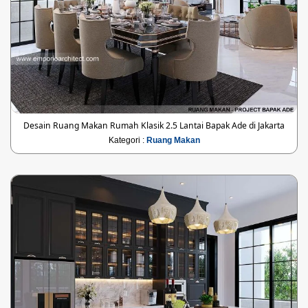
Desain Ruang Makan Rumah Klasik 2.5 Lantai Bapak Ade di Jakarta
Kategori :
Ruang Makan