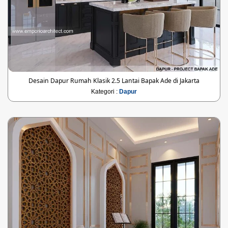
Desain Dapur Rumah Klasik 2.5 Lantai Bapak Ade di Jakarta
Kategori :
Dapur