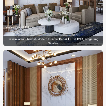
Desain Interior Rumah Modern 2 Lantai Bapak FLB di BSD, Tangerang
Selatan