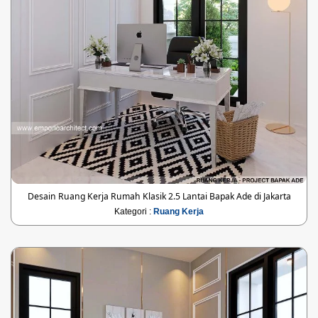
Desain Ruang Kerja Rumah Klasik 2.5 Lantai Bapak Ade di Jakarta
Kategori :
Ruang Kerja