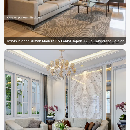
Desain Interior Rumah Modern 3.5 Lantai Bapak HYT di Tangerang Selatan