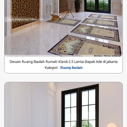
Desain Ruang Ibadah Rumah Klasik 2.5 Lantai Bapak Ade di Jakarta
Kategori :
Ruang Ibadah