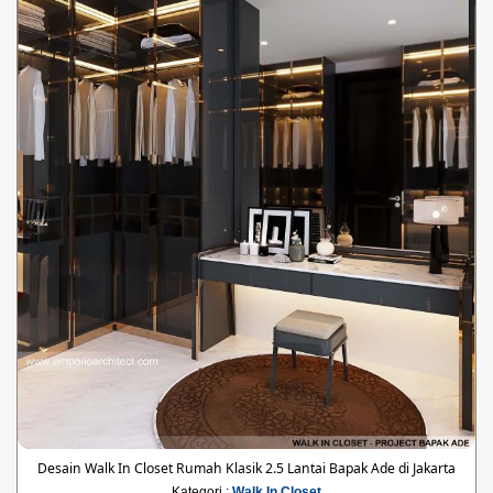
Desain Walk In Closet Rumah Klasik 2.5 Lantai Bapak Ade di Jakarta
Kategori :
Walk In Closet