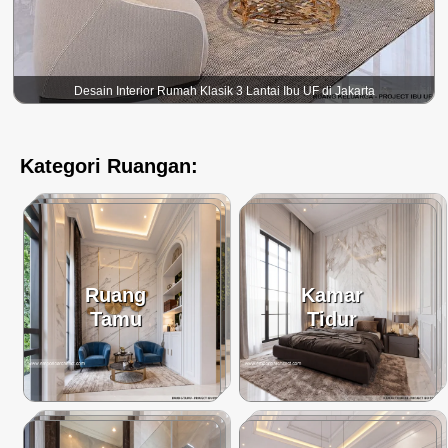
Desain Interior Rumah Klasik 3 Lantai Ibu UF di Jakarta
Kategori Ruangan:
Ruang
Kamar
Tamu
Tidur