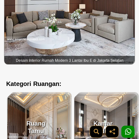
Desain Interior Rumah Modern 3 Lantai Ibu E di Jakarta Selatan
Kategori Ruangan:
Ruang
Kamar
Tamu
Tidur