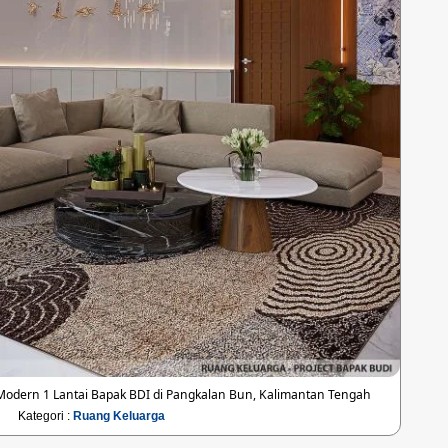
dern 1 Lantai Bapak BDI di Pangkalan Bun, Kalimantan Tengah
Kategori :
Ruang Keluarga