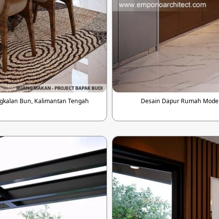
gkalan Bun, Kalimantan Tengah
Desain Dapur Rumah Modern