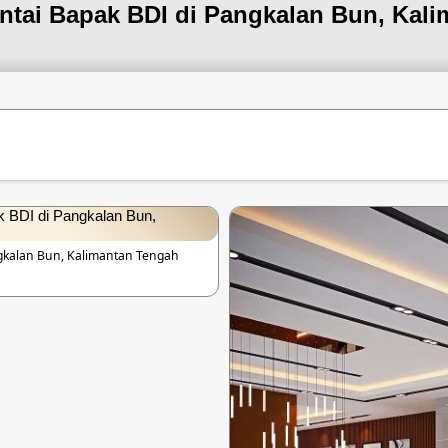
ntai Bapak BDI di Pangkalan Bun, Kal
gkalan Bun, Kalimantan Tengah