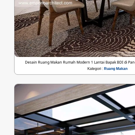
Desain Ruang Makan Rumah Modern 1 Lantai Bapak BDI di Pan
Kategori :
Ruang Makan