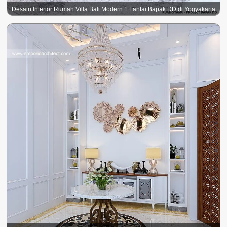
Desain Interior Rumah Villa Bali Modern 1 Lantai Bapak DD di Yogyakarta