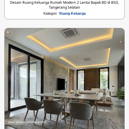
Desain Ruang Keluarga Rumah Modern 2 Lantai Bapak BD di BSD,
Tangerang Selatan
Kategori :
Ruang Keluarga