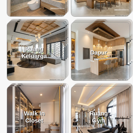
Ruang
Dapur
Keluarga
Walk In
Ruang
Closet
Gym