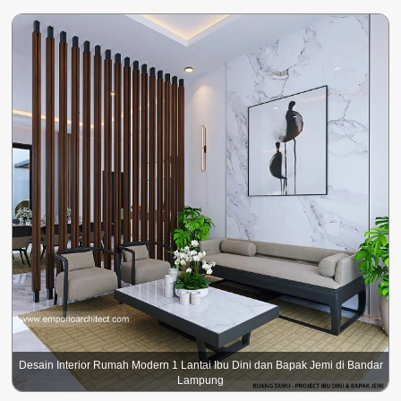
Desain Interior Rumah Modern 1 Lantai Ibu Dini dan Bapak Jemi di Bandar
Lampung