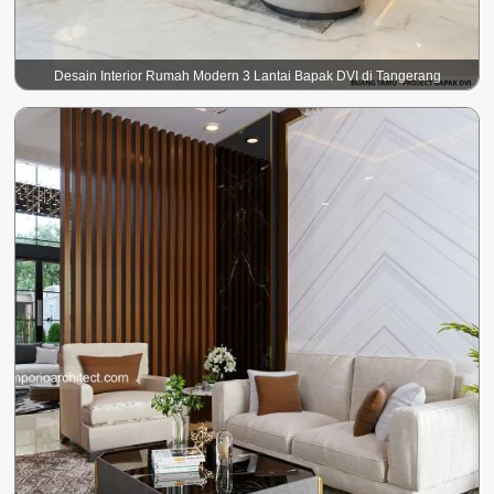
Desain Interior Rumah Modern 3 Lantai Bapak DVI di Tangerang