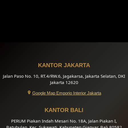
KANTOR JAKARTA
Jalan Paso No. 10, RT.4/RW.6, Jagakarsa, Jakarta Selatan, DKI
Jakarta 12620
Google Map Emporio Interior Jakarta
KANTOR BALI
PERUM Piakan Indah Mesari No. 18A, Jalan Piakan I,
Batubulan, Kec. Sukawati, Kabupaten Gianyar, Bali 80582