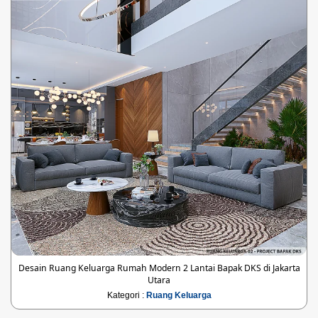
Desain Ruang Keluarga Rumah Modern 2 Lantai Bapak DKS di Jakarta
Utara
Kategori :
Ruang Keluarga