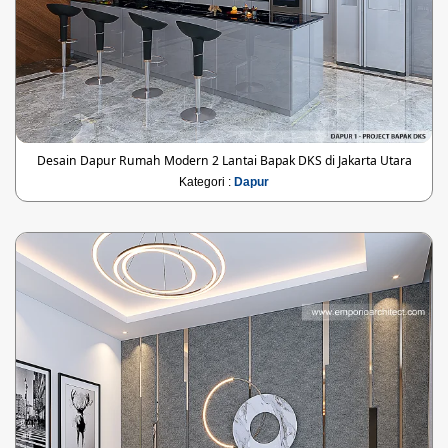
Desain Dapur Rumah Modern 2 Lantai Bapak DKS di Jakarta Utara
Kategori :
Dapur