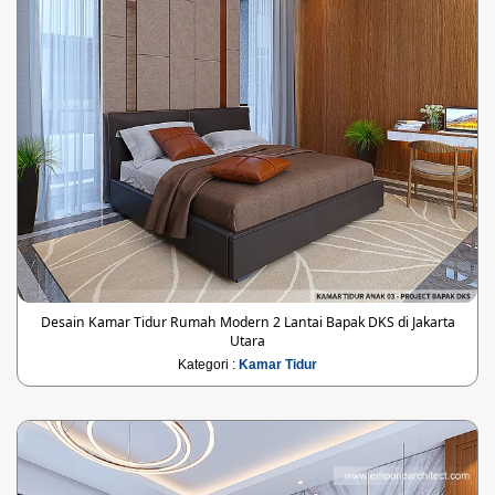
Desain Kamar Tidur Rumah Modern 2 Lantai Bapak DKS di Jakarta
Utara
Kategori :
Kamar Tidur