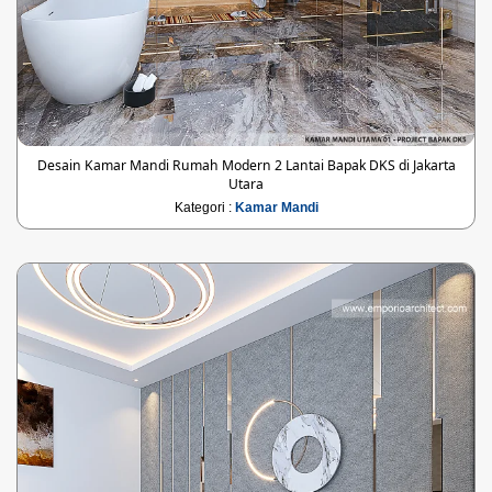
Desain Kamar Mandi Rumah Modern 2 Lantai Bapak DKS di Jakarta
Utara
Kategori :
Kamar Mandi