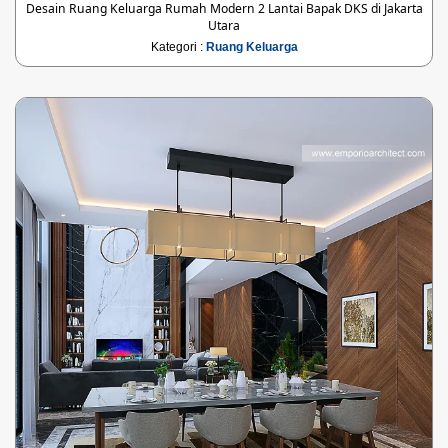
Desain Ruang Keluarga Rumah Modern 2 Lantai Bapak DKS di Jakarta
Utara
Kategori :
Ruang Keluarga