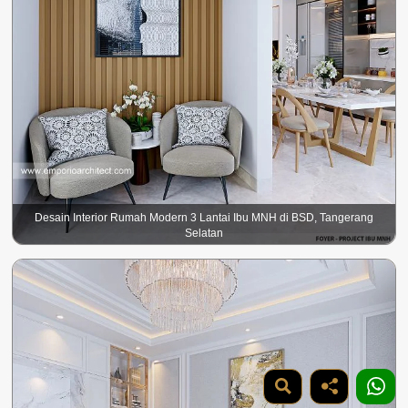
Desain Interior Rumah Modern 3 Lantai Ibu MNH di BSD, Tangerang
Selatan