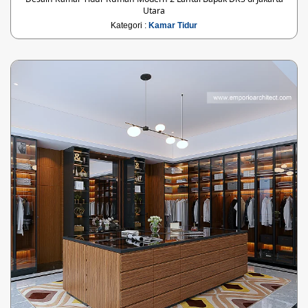
Utara
Kategori :
Kamar Tidur