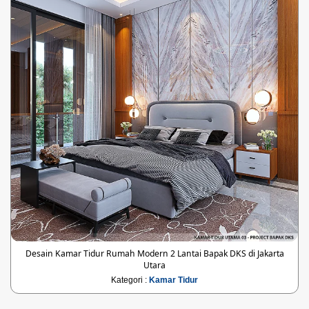
Desain Kamar Tidur Rumah Modern 2 Lantai Bapak DKS di Jakarta
Utara
Kategori :
Kamar Tidur