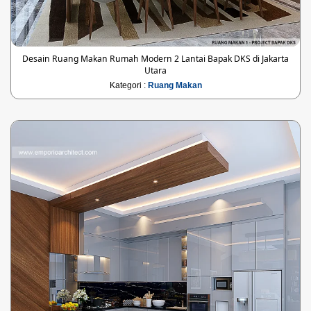
Desain Ruang Makan Rumah Modern 2 Lantai Bapak DKS di Jakarta
Utara
Kategori :
Ruang Makan