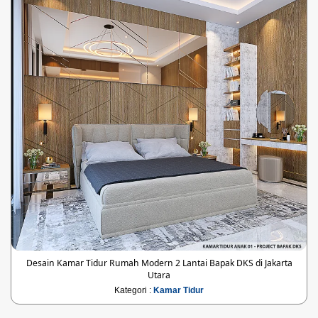
Desain Kamar Tidur Rumah Modern 2 Lantai Bapak DKS di Jakarta
Utara
Kategori :
Kamar Tidur