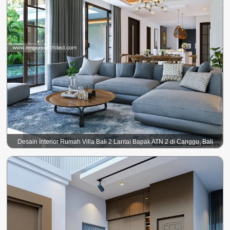
Desain Interior Rumah Villa Bali 2 Lantai Bapak ATN 2 di Canggu, Bali