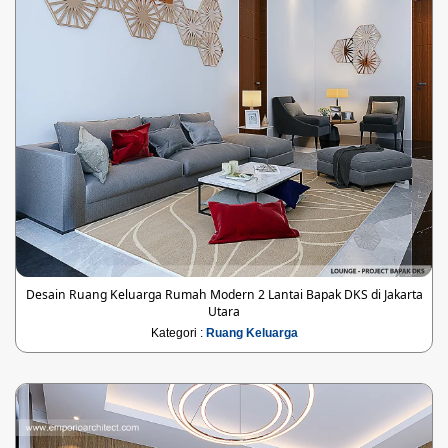
Desain Ruang Keluarga Rumah Modern 2 Lantai Bapak DKS di Jakarta
Utara
Kategori :
Ruang Keluarga