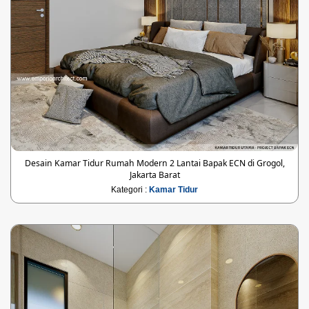
Desain Kamar Tidur Rumah Modern 2 Lantai Bapak ECN di Grogol,
Jakarta Barat
Kategori :
Kamar Tidur