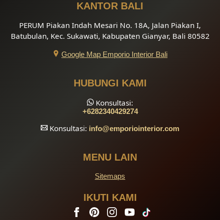
KANTOR BALI
PERUM Piakan Indah Mesari No. 18A, Jalan Piakan I,
Batubulan, Kec. Sukawati, Kabupaten Gianyar, Bali 80582
Google Map Emporio Interior Bali
HUBUNGI KAMI
Konsultasi:
+6282340429274
Konsultasi:
info
@emporiointerior.com
MENU LAIN
Sitemaps
IKUTI KAMI