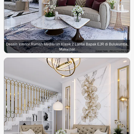
Desain Interior Rumah Mediteran Klasik 2 Lantai Bapak EJR di Bulukumba,
Makassar