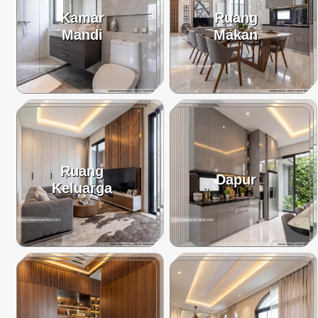
Kamar
Ruang
Mandi
Makan
Ruang
Dapur
Keluarga