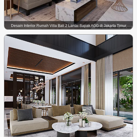
Desain Interior Rumah Villa Bali 2 Lantai Bapak AGG di Jakarta Timur