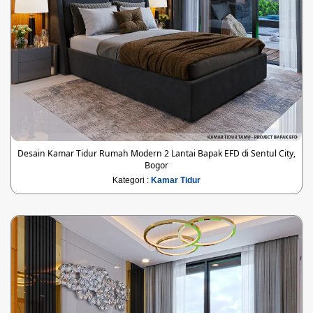
Desain Kamar Tidur Rumah Modern 2 Lantai Bapak EFD di Sentul City,
Bogor
Kategori :
Kamar Tidur