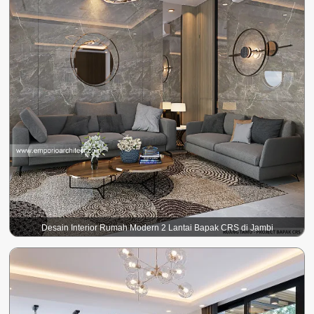
Desain Interior Rumah Modern 2 Lantai Bapak CRS di Jambi