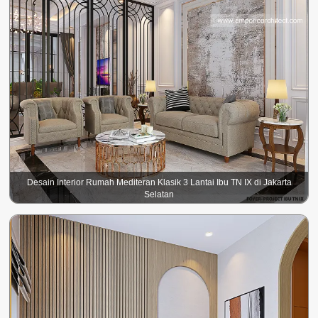
Desain Interior Rumah Mediteran Klasik 3 Lantai Ibu TN IX di Jakarta
Selatan