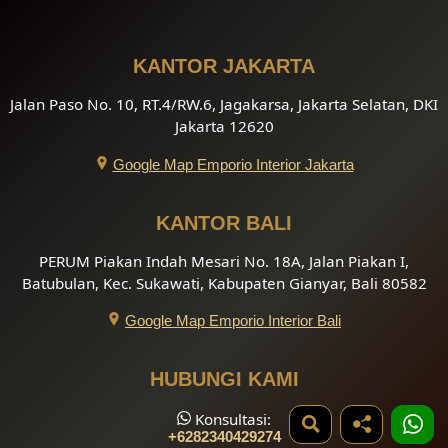
KANTOR JAKARTA
Jalan Paso No. 10, RT.4/RW.6, Jagakarsa, Jakarta Selatan, DKI
Jakarta 12620
Google Map Emporio Interior Jakarta
KANTOR BALI
PERUM Piakan Indah Mesari No. 18A, Jalan Piakan I,
Batubulan, Kec. Sukawati, Kabupaten Gianyar, Bali 80582
Google Map Emporio Interior Bali
HUBUNGI KAMI
Konsultasi:
+6282340429274