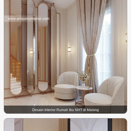
Desain Interior Rumah Ibu NHT di Malang