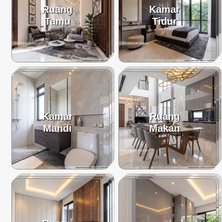
Ruang
Kamar
Tamu
Tidur
Kamar
Ruang
Mandi
Makan