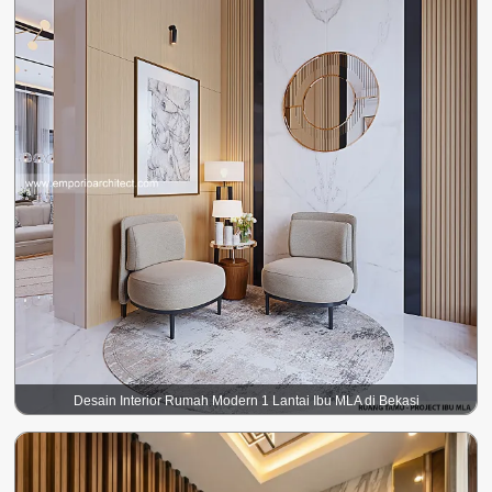
Desain Interior Rumah Modern 1 Lantai Ibu MLA di Bekasi