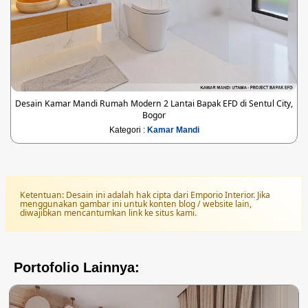
Desain Kamar Mandi Rumah Modern 2 Lantai Bapak EFD di Sentul City,
Bogor
Kategori :
Kamar Mandi
Ketentuan: Desain ini adalah hak cipta dari Emporio Interior. Jika
menggunakan gambar ini untuk konten blog / website lain,
diwajibkan mencantumkan link ke situs kami.
Portofolio Lainnya: