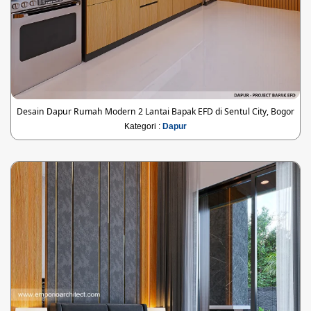
Desain Dapur Rumah Modern 2 Lantai Bapak EFD di Sentul City, Bogor
Kategori :
Dapur