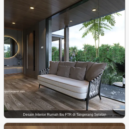
Desain Interior Rumah Ibu FTR di Tangerang Selatan