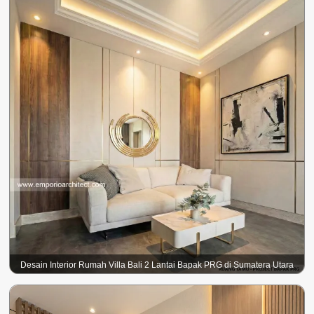
Desain Interior Rumah Villa Bali 2 Lantai Bapak PRG di Sumatera Utara