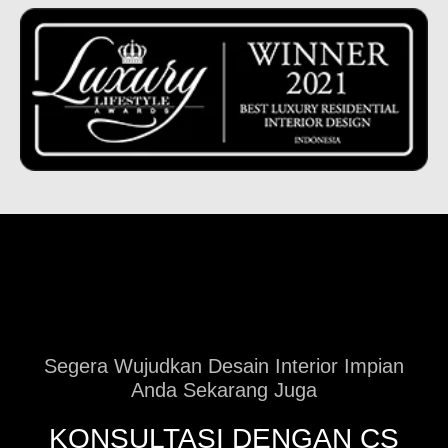
Segera Wujudkan Desain Interior Impian
Anda Sekarang Juga
KONSULTASI DENGAN CS