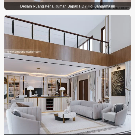
Desain Ruang Kerja Rumah Bapak HDY II di Banjarmasin