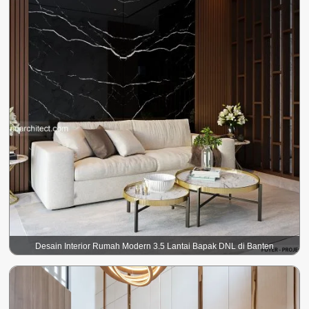
Desain Interior Rumah Modern 3.5 Lantai Bapak DNL di Banten