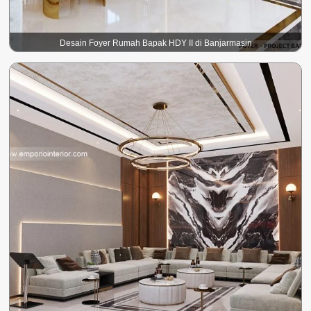
Desain Foyer Rumah Bapak HDY II di Banjarmasin