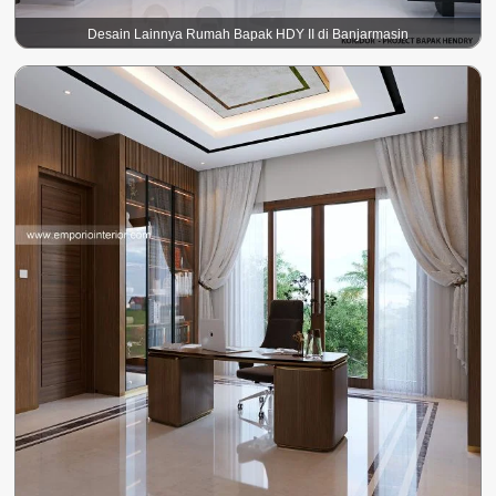
Desain Lainnya Rumah Bapak HDY II di Banjarmasin