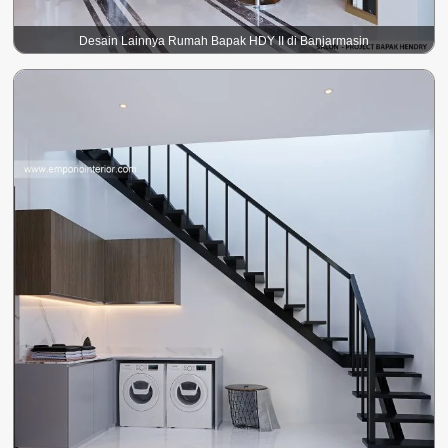
Desain Lainnya Rumah Bapak HDY II di Banjarmasin