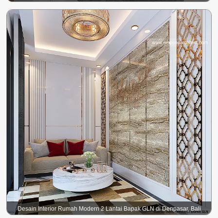
Desain Interior Rumah Modern 2 Lantai Bapak GLN di Denpasar, Bali