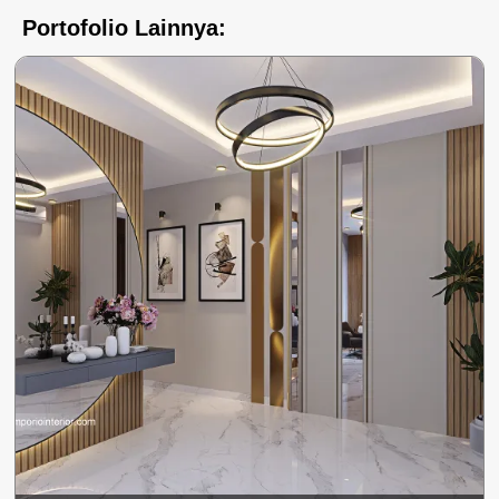
Portofolio Lainnya: