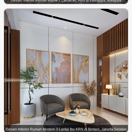
Desain Interior Rumah Klasik 2 Lantai Mr. ABR di Putrajaya, Malaysia
Desain Interior Rumah Modern 3 Lantai Ibu KRN di Bintaro, Jakarta Selatan