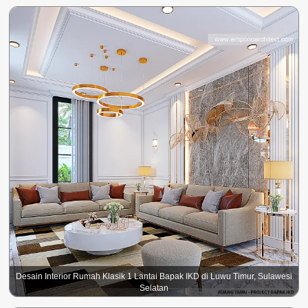
Desain Interior Rumah Klasik 1 Lantai Bapak IKD di Luwu Timur, Sulawesi
Selatan