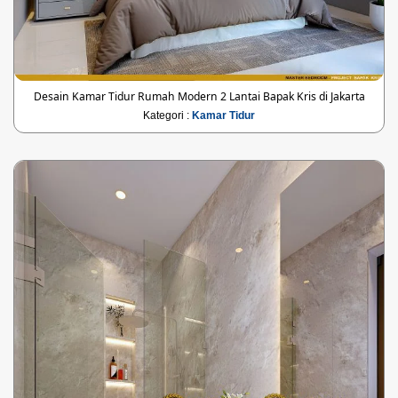
Desain Kamar Tidur Rumah Modern 2 Lantai Bapak Kris di Jakarta
Kategori :
Kamar Tidur