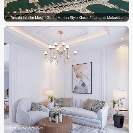
Desain Interior Masjid Grand Marina Style Klasik 2 Lantai di Makassar