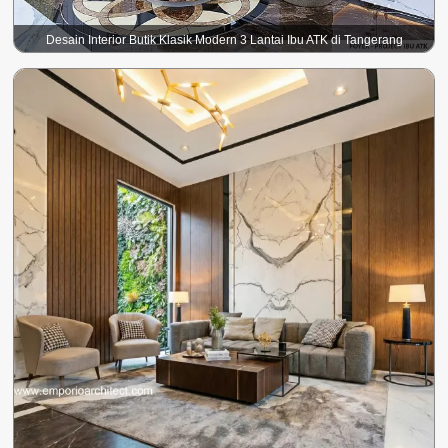
Desain Interior Butik Klasik Modern 3 Lantai Ibu ATK di Tangerang