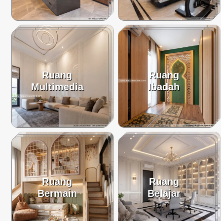
Ruang
Ruang
Multimedia
Ibadah
Ruang
Ruang
Bermain
Belajar