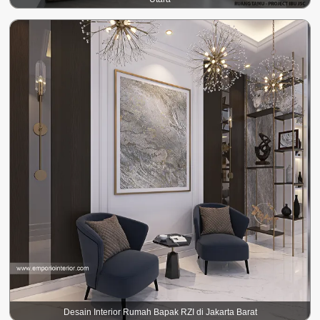
Desain Interior Rumah Bapak RZI di Jakarta Barat