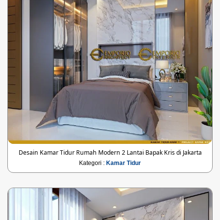
Desain Kamar Tidur Rumah Modern 2 Lantai Bapak Kris di Jakarta
Kategori :
Kamar Tidur