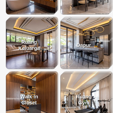
Ruang
Dapur
Keluarga
Walk In
Ruang
Closet
Gym