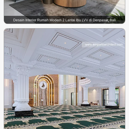
Desain Interior Rumah Modern 2 Lantai Ibu LVV di Denpasar, Bali