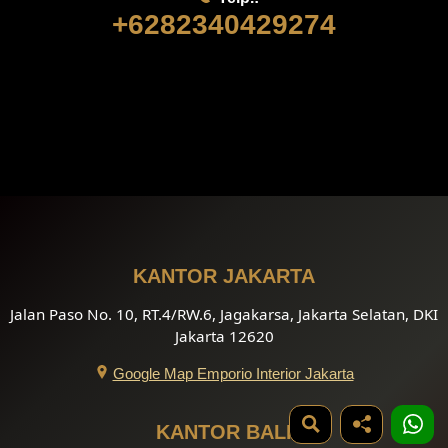
+6282340429274
KANTOR JAKARTA
Jalan Paso No. 10, RT.4/RW.6, Jagakarsa, Jakarta Selatan, DKI
Jakarta 12620
Google Map Emporio Interior Jakarta
KANTOR BALI