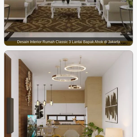
Desain Interior Rumah Classic 3 Lantai Bapak Ahok di Jakarta