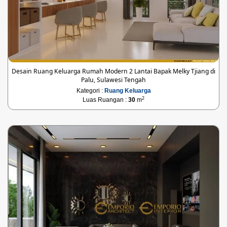
Desain Ruang Keluarga Rumah Modern 2 Lantai Bapak Melky Tjiang di
Palu, Sulawesi Tengah
Kategori :
Ruang Keluarga
2
Luas Ruangan :
30
m