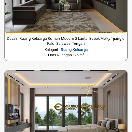
Desain Ruang Keluarga Rumah Modern 2 Lantai Bapak Melky Tjiang di
Palu, Sulawesi Tengah
Kategori :
Ruang Keluarga
2
Luas Ruangan :
25
m