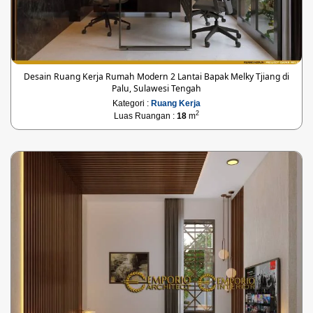
Desain Ruang Kerja Rumah Modern 2 Lantai Bapak Melky Tjiang di
Palu, Sulawesi Tengah
Kategori :
Ruang Kerja
2
Luas Ruangan :
18
m