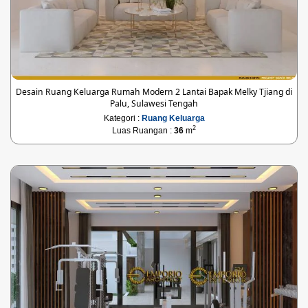
Desain Ruang Keluarga Rumah Modern 2 Lantai Bapak Melky Tjiang di
Palu, Sulawesi Tengah
Kategori :
Ruang Keluarga
2
Luas Ruangan :
36
m