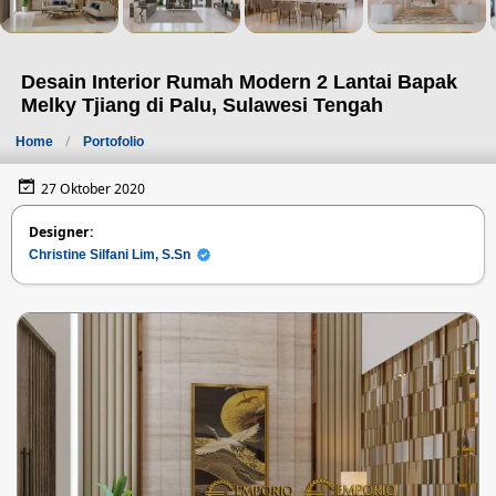
Desain Interior Rumah Modern 2 Lantai Bapak
Melky Tjiang di Palu, Sulawesi Tengah
Home
Portofolio
27 Oktober 2020
Designer:
Christine Silfani Lim, S.Sn