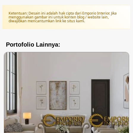
Ketentuan: Desain ini adalah hak cipta dari Emporio Interior. Jika
menggunakan gambar ini untuk konten blog / website lain,
diwajibkan mencantumkan link ke situs kami.
Portofolio Lainnya: