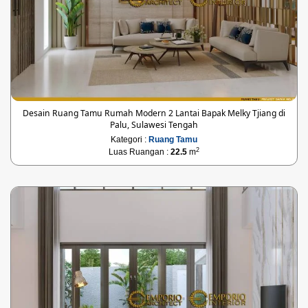
Desain Ruang Tamu Rumah Modern 2 Lantai Bapak Melky Tjiang di
Palu, Sulawesi Tengah
Kategori :
Ruang Tamu
2
Luas Ruangan :
22.5
m