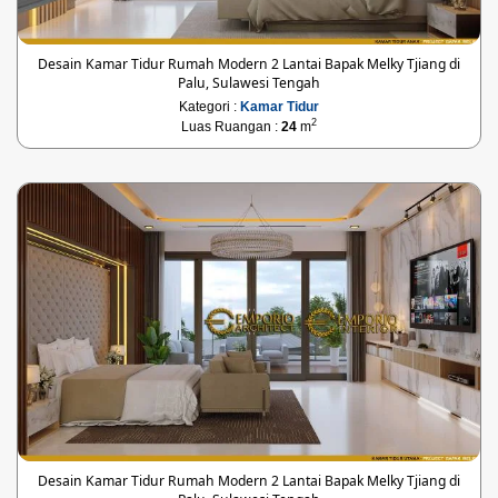
Desain Kamar Tidur Rumah Modern 2 Lantai Bapak Melky Tjiang di
Palu, Sulawesi Tengah
Kategori :
Kamar Tidur
2
Luas Ruangan :
24
m
Desain Kamar Tidur Rumah Modern 2 Lantai Bapak Melky Tjiang di