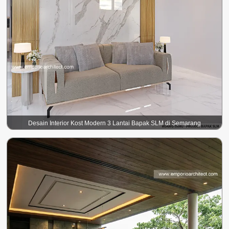
Desain Interior Kost Modern 3 Lantai Bapak SLM di Semarang