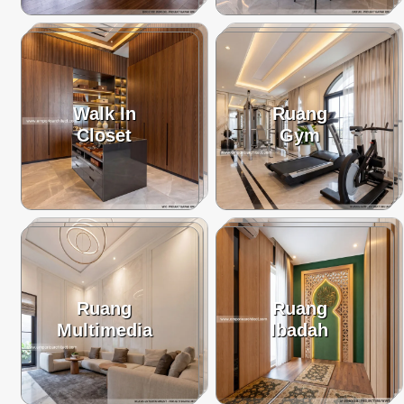
Walk In
Ruang
Closet
Gym
Ruang
Ruang
Multimedia
Ibadah