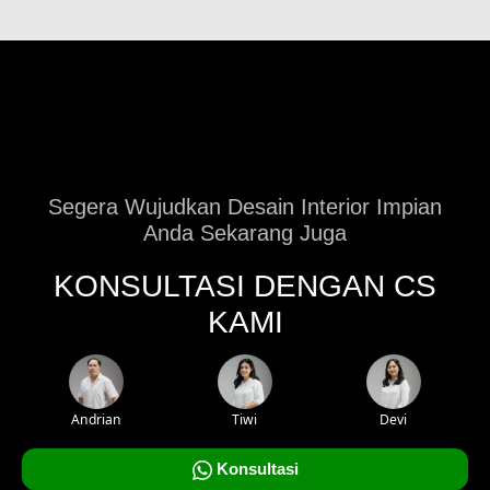
Segera Wujudkan Desain Interior Impian
Anda Sekarang Juga
KONSULTASI DENGAN CS
KAMI
Andrian
Tiwi
Devi
Konsultasi