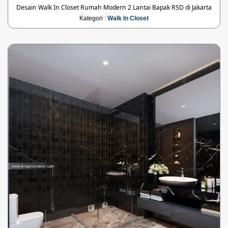
Desain Walk In Closet Rumah Modern 2 Lantai Bapak RSD di Jakarta
Kategori :
Walk In Closet