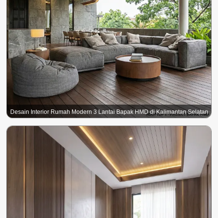
Desain Interior Rumah Modern 3 Lantai Bapak HMD di Kalimantan Selatan