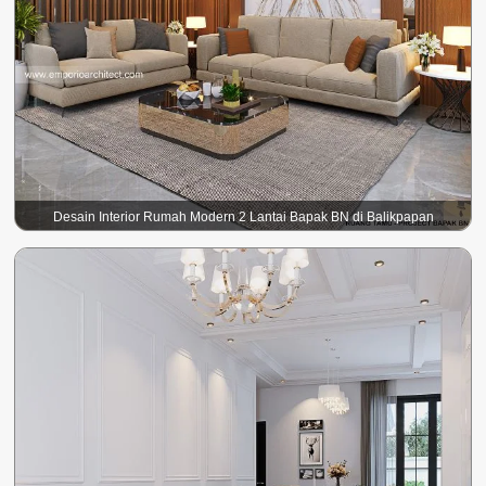
Desain Interior Rumah Modern 2 Lantai Bapak BN di Balikpapan