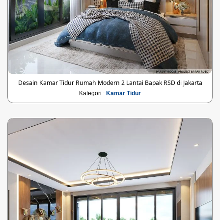
Desain Kamar Tidur Rumah Modern 2 Lantai Bapak RSD di Jakarta
Kategori :
Kamar Tidur