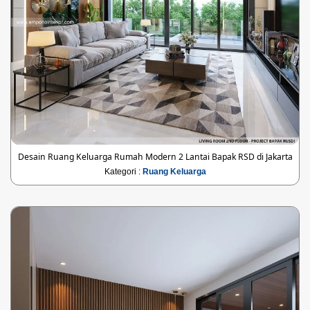
Desain Ruang Keluarga Rumah Modern 2 Lantai Bapak RSD di Jakarta
Kategori :
Ruang Keluarga