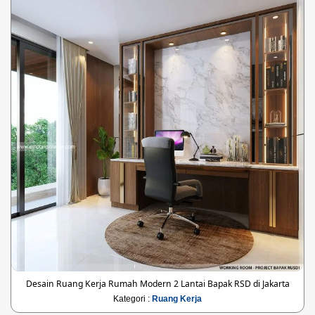
Desain Ruang Kerja Rumah Modern 2 Lantai Bapak RSD di Jakarta
Kategori :
Ruang Kerja