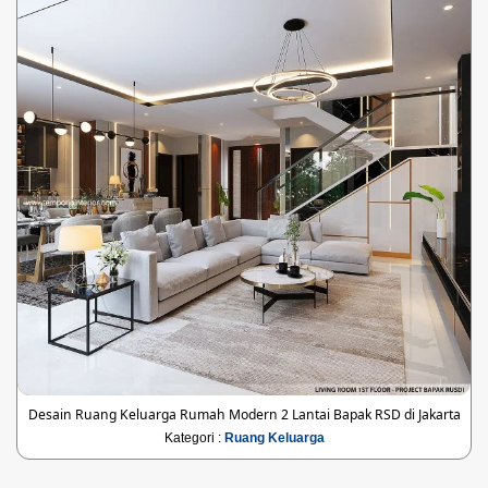
Desain Ruang Keluarga Rumah Modern 2 Lantai Bapak RSD di Jakarta
Kategori :
Ruang Keluarga