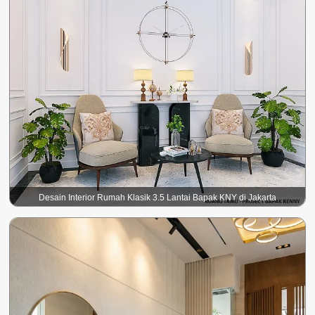
Desain Interior Rumah Klasik 3.5 Lantai Bapak KNY di Jakarta