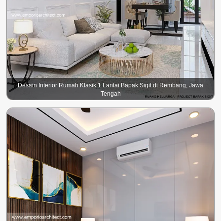
Desain Interior Rumah Klasik 1 Lantai Bapak Sigit di Rembang, Jawa
Tengah