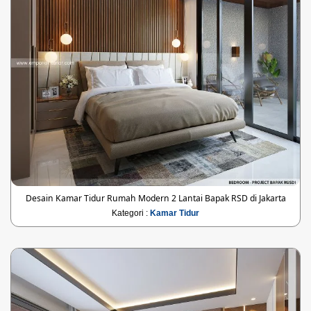
Desain Kamar Tidur Rumah Modern 2 Lantai Bapak RSD di Jakarta
Kategori :
Kamar Tidur