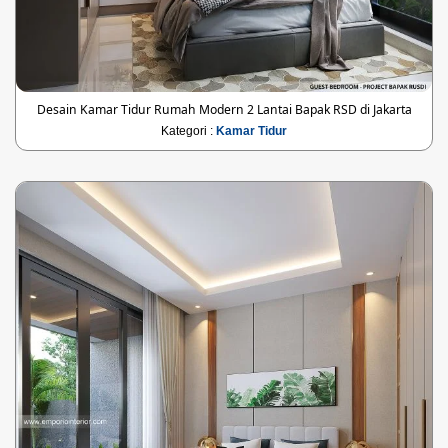
Desain Kamar Tidur Rumah Modern 2 Lantai Bapak RSD di Jakarta
Kategori :
Kamar Tidur