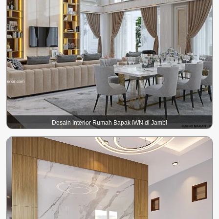
Desain Interior Rumah Bapak IWN di Jambi