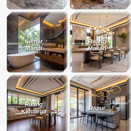
Kamar
Ruang
Mandi
Makan
Ruang
Dapur
Keluarga