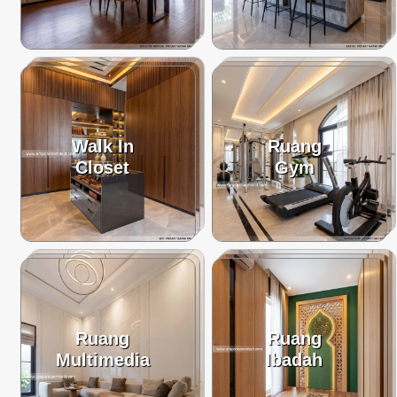
Walk In
Ruang
Closet
Gym
Ruang
Ruang
Multimedia
Ibadah