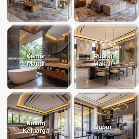
Kamar
Ruang
Mandi
Makan
Ruang
Dapur
Keluarga