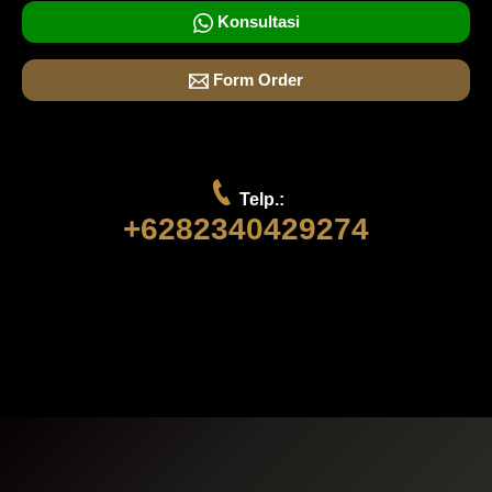
Konsultasi
Form Order
Telp.:
+6282340429274