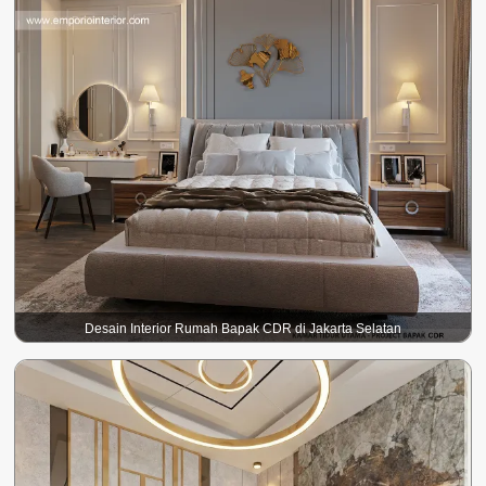
Desain Interior Rumah Bapak CDR di Jakarta Selatan