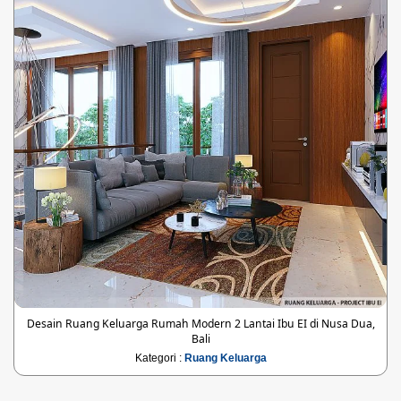
Desain Ruang Keluarga Rumah Modern 2 Lantai Ibu EI di Nusa Dua,
Bali
Kategori :
Ruang Keluarga