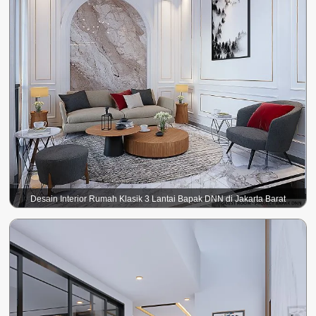
Desain Interior Rumah Klasik 3 Lantai Bapak DNN di Jakarta Barat