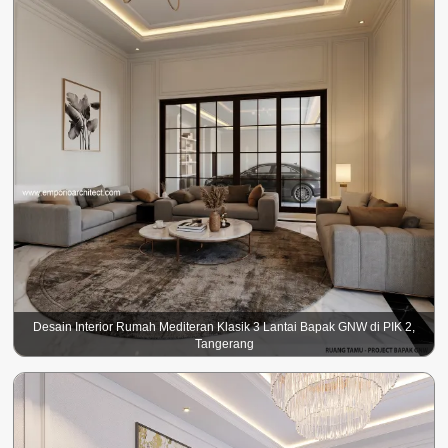
Desain Interior Rumah Mediteran Klasik 3 Lantai Bapak GNW di PIK 2,
Tangerang