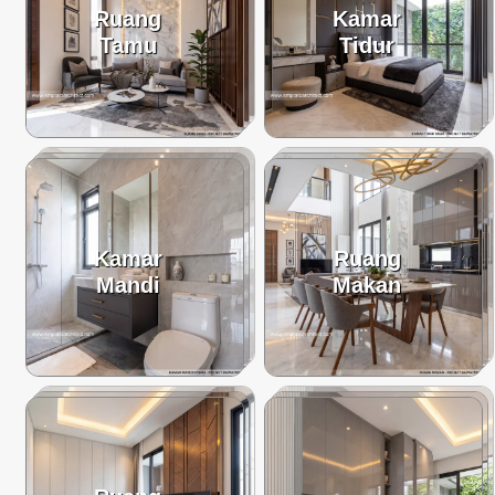
Ruang
Kamar
Tamu
Tidur
Kamar
Ruang
Mandi
Makan