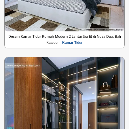
Desain Kamar Tidur Rumah Modern 2 Lantai Ibu EI di Nusa Dua, Bali
Kategori :
Kamar Tidur