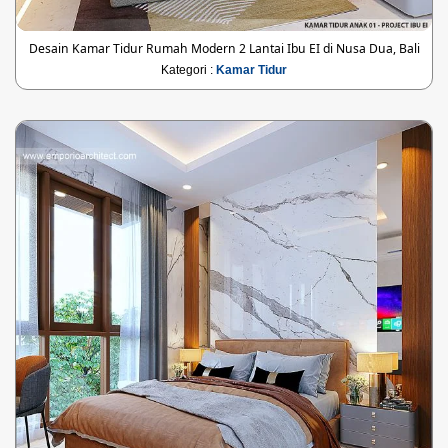
Desain Kamar Tidur Rumah Modern 2 Lantai Ibu EI di Nusa Dua, Bali
Kategori :
Kamar Tidur