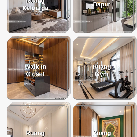
Ruang
Dapur
Keluarga
Walk In
Ruang
Closet
Gym
Ruang
Ruang