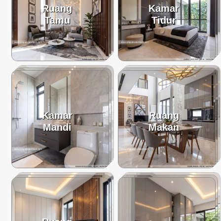
Ruang
Kamar
Tamu
Tidur
Kamar
Ruang
Mandi
Makan