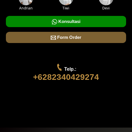
Andrian
Tiwi
Devi
Konsultasi
Form Order
Telp.:
+6282340429274