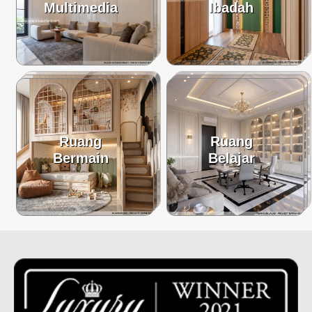
Multimedia
Ibadah
Ruang
Ruang
Bermain
Belajar