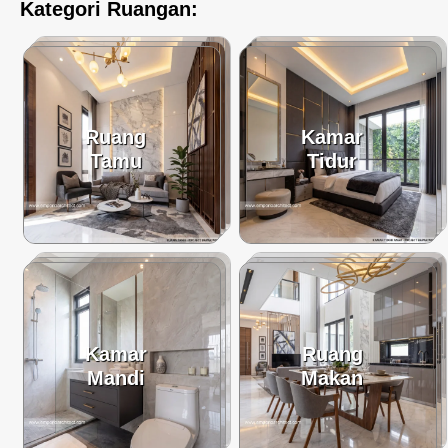
Kategori Ruangan:
Ruang
Kamar
Tamu
Tidur
Kamar
Ruang
Mandi
Makan