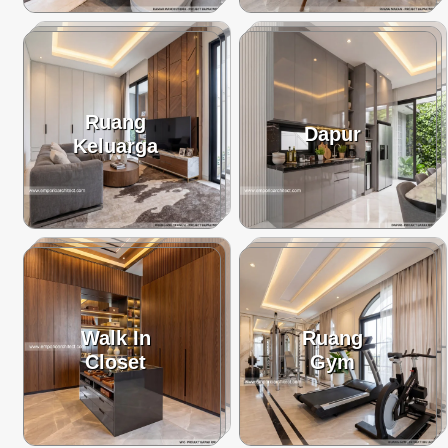
Ruang
Dapur
Keluarga
Walk In
Ruang
Closet
Gym