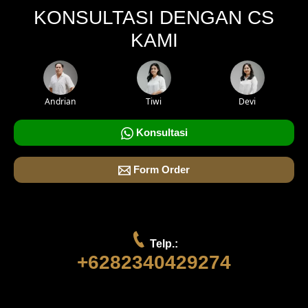
KONSULTASI DENGAN CS
KAMI
Andrian
Tiwi
Devi
Konsultasi
Form Order
Telp.:
+6282340429274