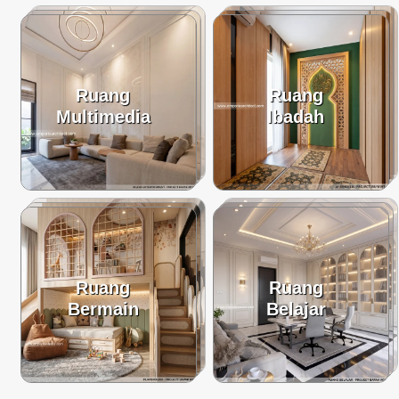
Ruang
Ruang
Multimedia
Ibadah
Ruang
Ruang
Bermain
Belajar