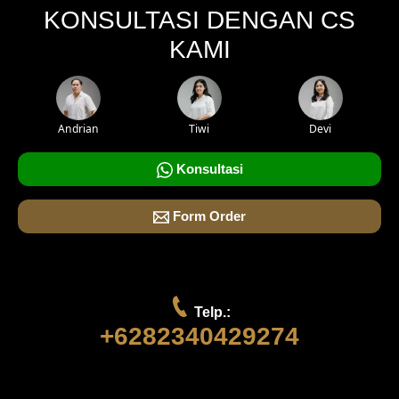
KONSULTASI DENGAN CS
KAMI
Andrian
Tiwi
Devi
Konsultasi
Form Order
Telp.:
+6282340429274