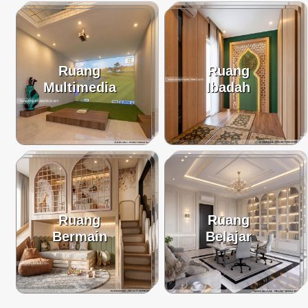
Ruang
Ruang
Multimedia
Ibadah
Ruang
Ruang
Bermain
Belajar