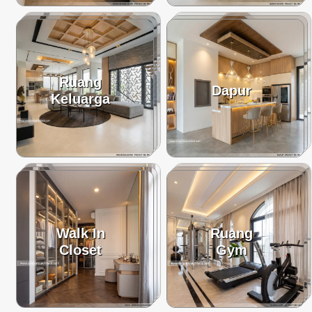
Ruang
Dapur
Keluarga
Walk In
Ruang
Closet
Gym