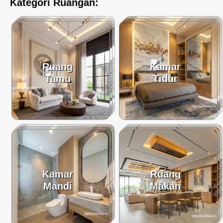
Kategori Ruangan:
Ruang
Kamar
Tamu
Tidur
Kamar
Ruang
Mandi
Makan