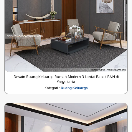
Desain Ruang Keluarga Rumah Modern 3 Lantai Bapak BNN di
Yogyakarta
Kategori :
Ruang Keluarga