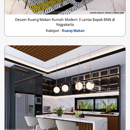
Desain Ruang Makan Rumah Modern 3 Lantai Bapak BNN di
Yogyakarta
Kategori :
Ruang Makan