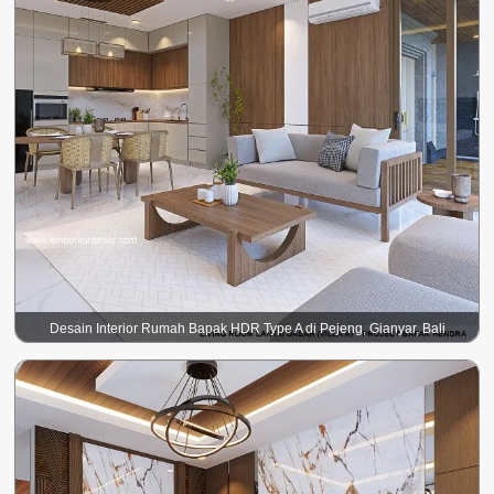
Desain Interior Rumah Bapak HDR Type A di Pejeng, Gianyar, Bali