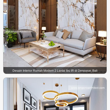
Desain Interior Rumah Modern 2 Lantai Ibu IR di Denpasar, Bali