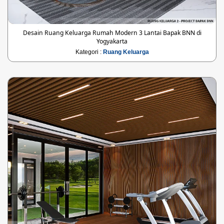
Desain Ruang Keluarga Rumah Modern 3 Lantai Bapak BNN di
Yogyakarta
Kategori :
Ruang Keluarga