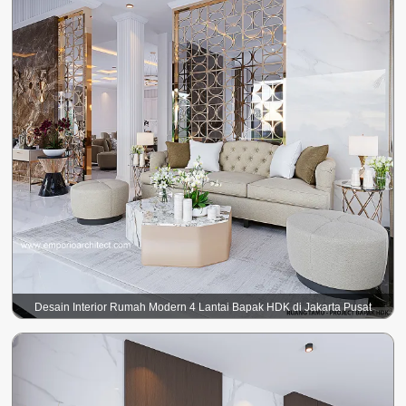
Desain Interior Rumah Modern 4 Lantai Bapak HDK di Jakarta Pusat