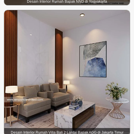
Desain Interior Rumah Bapak NND di Yogyakarta
Desain Interior Rumah Villa Bali 2 Lantai Bapak AGG di Jakarta Timur