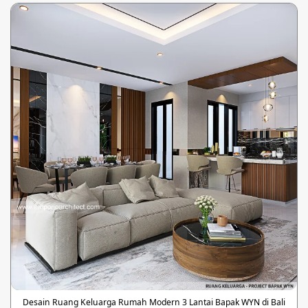
Desain Ruang Keluarga Rumah Modern 3 Lantai Bapak WYN di Bali