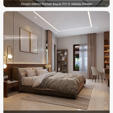
Desain Interior Rumah Bapak RN di Jakarta Selatan