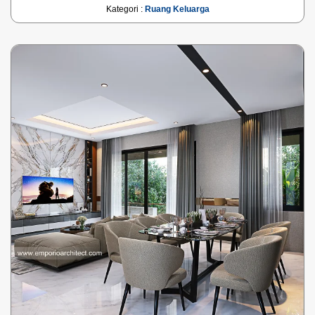
Kategori :
Ruang Keluarga