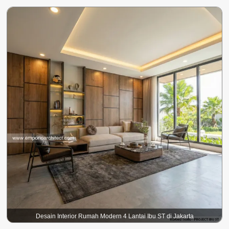
Desain Interior Rumah Modern 4 Lantai Ibu ST di Jakarta