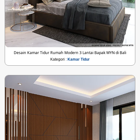
Desain Kamar Tidur Rumah Modern 3 Lantai Bapak WYN di Bali
Kategori :
Kamar Tidur