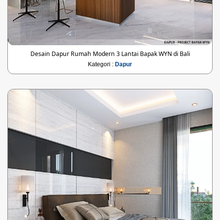
Desain Dapur Rumah Modern 3 Lantai Bapak WYN di Bali
Kategori :
Dapur