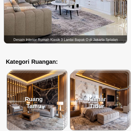
Desain Interior Rumah Klasik 3 Lantai Bapak O di Jakarta Selatan
Kategori Ruangan:
Ruang
Kamar
Tamu
Tidur