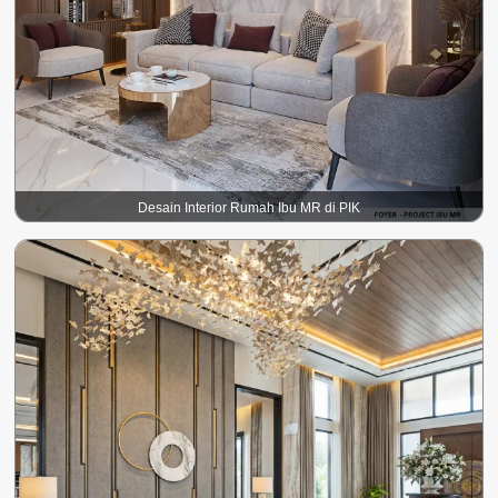
Desain Interior Rumah Ibu MR di PIK