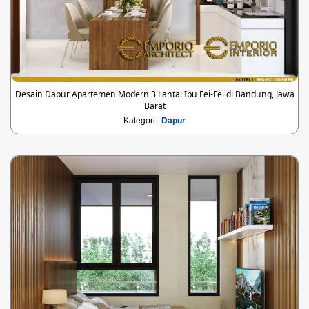
Desain Dapur Apartemen Modern 3 Lantai Ibu Fei-Fei di Bandung, Jawa
Barat
Kategori :
Dapur