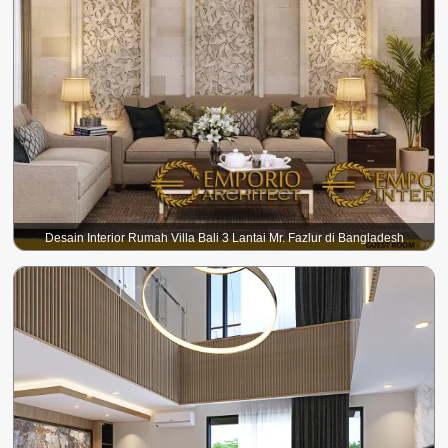
Desain Interior Rumah Villa Bali 3 Lantai Mr. Fazlur di Bangladesh