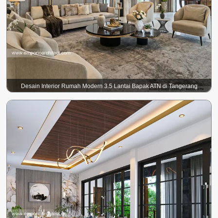
Desain Interior Rumah Modern 3.5 Lantai Bapak ATN di Tangerang