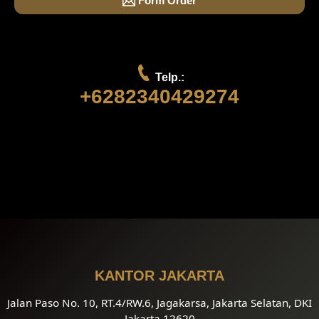
Form Order
Telp.:
+6282340429274
KANTOR JAKARTA
Jalan Paso No. 10, RT.4/RW.6, Jagakarsa, Jakarta Selatan, DKI
Jakarta 12620