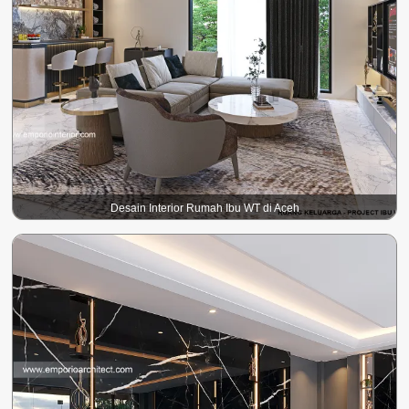
Desain Interior Rumah Ibu WT di Aceh