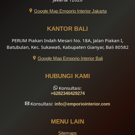
Google Map Emporio Interior Jakarta
KANTOR BALI
PERUM Piakan Indah Mesari No. 18A, Jalan Piakan I,
Batubulan, Kec. Sukawati, Kabupaten Gianyar, Bali 80582
Google Map Emporio Interior Bali
HUBUNGI KAMI
Konsultasi:
+6282340429274
Konsultasi:
info
@emporiointerior.com
MENU LAIN
Sitemaps