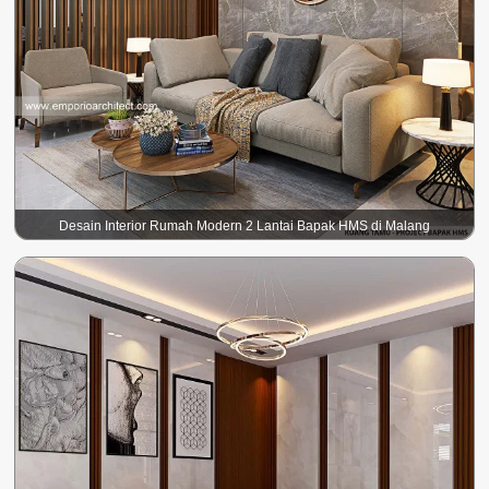
Desain Interior Rumah Modern 2 Lantai Bapak HMS di Malang