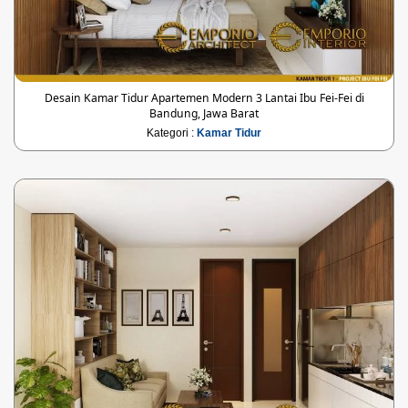
Desain Kamar Tidur Apartemen Modern 3 Lantai Ibu Fei-Fei di
Bandung, Jawa Barat
Kategori :
Kamar Tidur