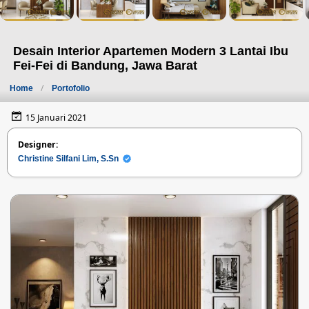
Desain Interior Apartemen Modern 3 Lantai Ibu
Fei-Fei di Bandung, Jawa Barat
Home
Portofolio
15 Januari 2021
Designer:
Christine Silfani Lim, S.Sn