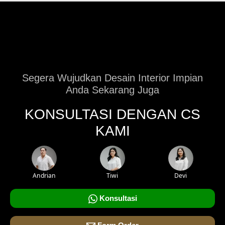
Segera Wujudkan Desain Interior Impian
Anda Sekarang Juga
KONSULTASI DENGAN CS
KAMI
Andrian
Tiwi
Devi
Konsultasi