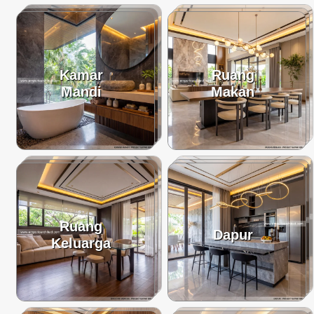
Kamar
Ruang
Mandi
Makan
Ruang
Dapur
Keluarga