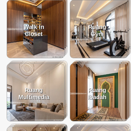
Walk In
Ruang
Closet
Gym
Ruang
Ruang
Multimedia
Ibadah