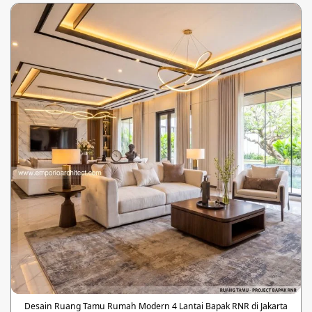
Desain Ruang Tamu Rumah Modern 4 Lantai Bapak RNR di Jakarta