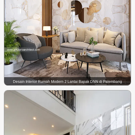
Desain Interior Rumah Modern 2 Lantai Bapak DNN di Palembang