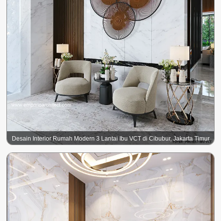
Desain Interior Rumah Modern 3 Lantai Ibu VCT di Cibubur, Jakarta Timur