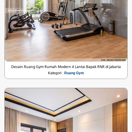
Desain Ruang Gym Rumah Modern 4 Lantai Bapak RNR di Jakarta
Kategori :
Ruang Gym