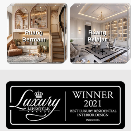
Ruang
Ruang
Bermain
Belajar