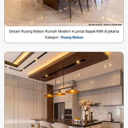
Desain Ruang Makan Rumah Modern 4 Lantai Bapak RNR di Jakarta
Kategori :
Ruang Makan