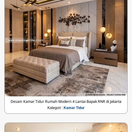
Desain Kamar Tidur Rumah Modern 4 Lantai Bapak RNR di Jakarta
Kategori :
Kamar Tidur