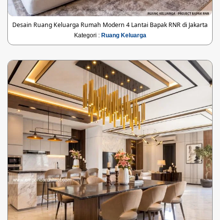
Desain Ruang Keluarga Rumah Modern 4 Lantai Bapak RNR di Jakarta
Kategori :
Ruang Keluarga