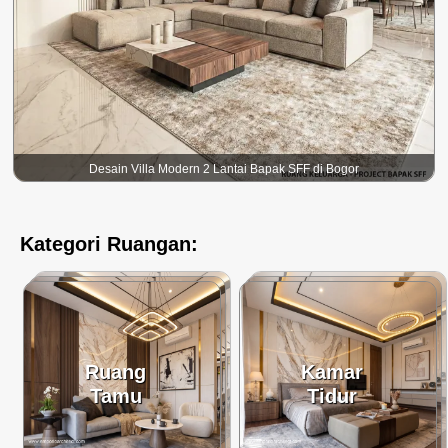
Desain Villa Modern 2 Lantai Bapak SFF di Bogor
Kategori Ruangan:
Ruang
Kamar
Tamu
Tidur