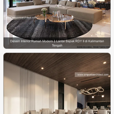
Desain Interior Rumah Modern 1 Lantai Bapak RDY II di Kalimantan
Tengah