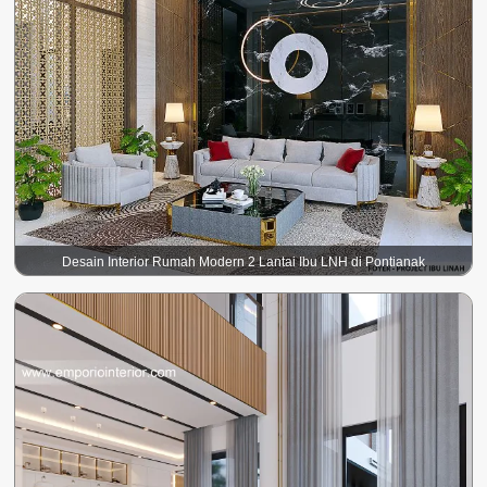
Desain Interior Rumah Modern 2 Lantai Ibu LNH di Pontianak