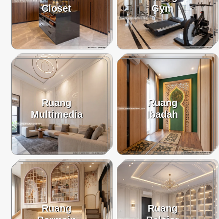
Closet
Gym
Ruang
Ruang
Multimedia
Ibadah
Ruang
Ruang