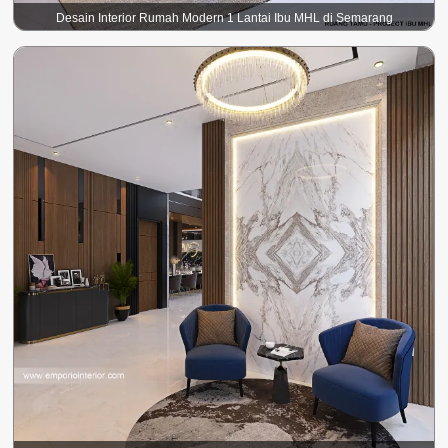
Desain Interior Rumah Modern 1 Lantai Ibu MHL di Semarang