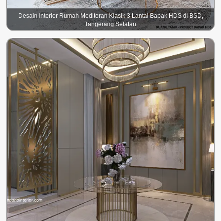
Desain Interior Rumah Mediteran Klasik 3 Lantai Bapak HDS di BSD,
Tangerang Selatan