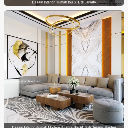
Desain Interior Rumah Ibu STL di Jakarta
Desain Interior Rumah Modern 3 Lantai Ibu ADN di Serang, Banten