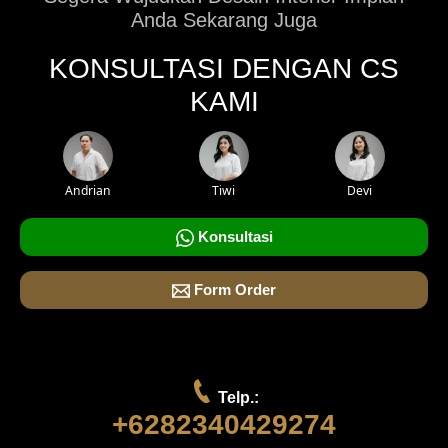
Anda Sekarang Juga
KONSULTASI DENGAN CS
KAMI
Andrian
Tiwi
Devi
Konsultasi
Form Order
Telp.:
+6282340429274