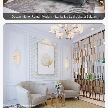
Desain Interior Rumah Modern 4 Lantai Ibu LL di Jakarta Selatan