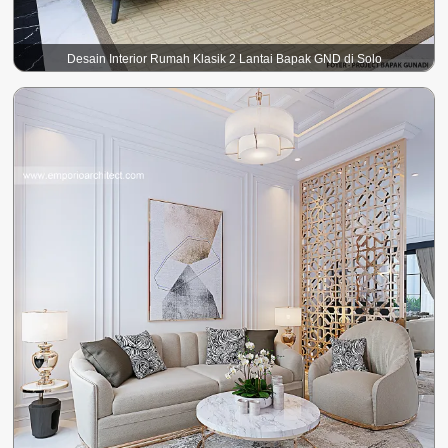
Desain Interior Rumah Klasik 2 Lantai Bapak GND di Solo