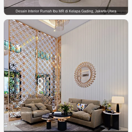
Desain Interior Rumah Ibu MR di Kelapa Gading, Jakarta Utara