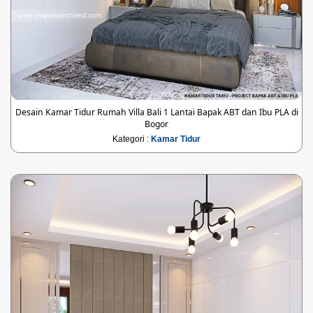
Desain Kamar Tidur Rumah Villa Bali 1 Lantai Bapak ABT dan Ibu PLA di
Bogor
Kategori :
Kamar Tidur