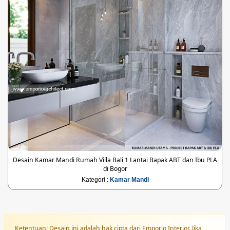
Desain Kamar Mandi Rumah Villa Bali 1 Lantai Bapak ABT dan Ibu PLA
di Bogor
Kategori :
Kamar Mandi
Ketentuan: Desain ini adalah hak cipta dari Emporio Interior. Jika