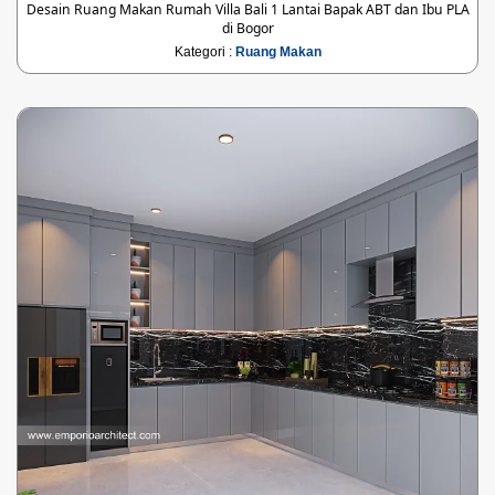
Desain Ruang Makan Rumah Villa Bali 1 Lantai Bapak ABT dan Ibu PLA
di Bogor
Kategori :
Ruang Makan