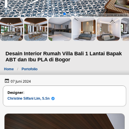
Desain Interior Rumah Villa Bali 1 Lantai Bapak
ABT dan Ibu PLA di Bogor
Home
Portofolio
07 Juni 2024
Designer:
Christine Silfani Lim, S.Sn