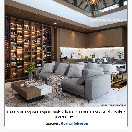
Desain Ruang Keluarga Rumah Villa Bali 1 Lantai Bapak GD di Cibubur,
Jakarta Timur
Kategori :
Ruang Keluarga