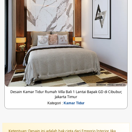
Desain Kamar Tidur Rumah Villa Bali 1 Lantai Bapak GD di Cibubur,
Jakarta Timur
Kategori :
Kamar Tidur
Ketentuan: Desain ini adalah hak cipta dari Emporio Interior. Jika