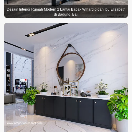
Desain Interior Rumah Modern 2 Lantai Bapak Wihardjo dan Ibu Elizabeth
di Badung, Bali