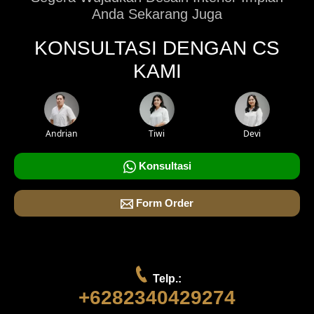
Anda Sekarang Juga
KONSULTASI DENGAN CS
KAMI
Andrian
Tiwi
Devi
Konsultasi
Form Order
Telp.:
+6282340429274