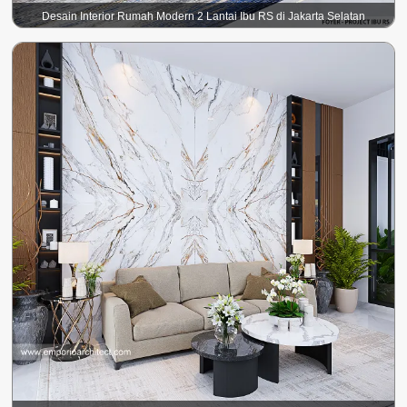
Desain Interior Rumah Modern 2 Lantai Ibu RS di Jakarta Selatan