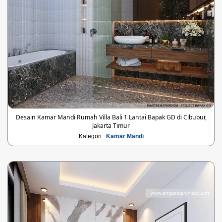
Desain Kamar Mandi Rumah Villa Bali 1 Lantai Bapak GD di Cibubur,
Jakarta Timur
Kategori :
Kamar Mandi