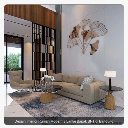
Desain Interior Rumah Modern 3 Lantai Bapak BNT di Bandung