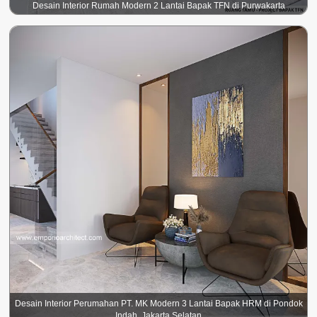
Desain Interior Rumah Modern 2 Lantai Bapak TFN di Purwakarta
Desain Interior Perumahan PT. MK Modern 3 Lantai Bapak HRM di Pondok
Indah, Jakarta Selatan