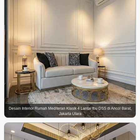
Desain Interior Rumah Mediteran Klasik 4 Lantai Ibu DSS di Ancol Barat,
Jakarta Utara