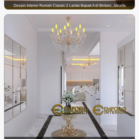
Desain Interior Rumah Classic 2 Lantai Bapak A di Bintaro, Jakarta