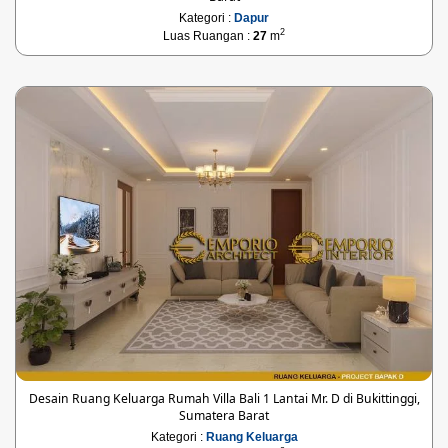
Kategori :
Dapur
2
Luas Ruangan :
27
m
Desain Ruang Keluarga Rumah Villa Bali 1 Lantai Mr. D di Bukittinggi,
Sumatera Barat
Kategori :
Ruang Keluarga