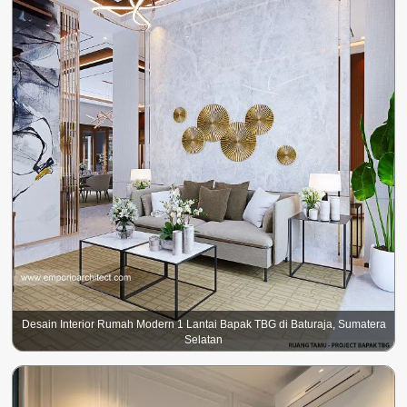
Desain Interior Rumah Modern 1 Lantai Bapak TBG di Baturaja, Sumatera
Selatan