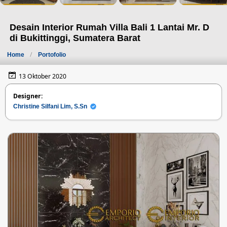
Desain Interior Rumah Villa Bali 1 Lantai Mr. D
di Bukittinggi, Sumatera Barat
Home
Portofolio
13 Oktober 2020
Designer:
Christine Silfani Lim, S.Sn