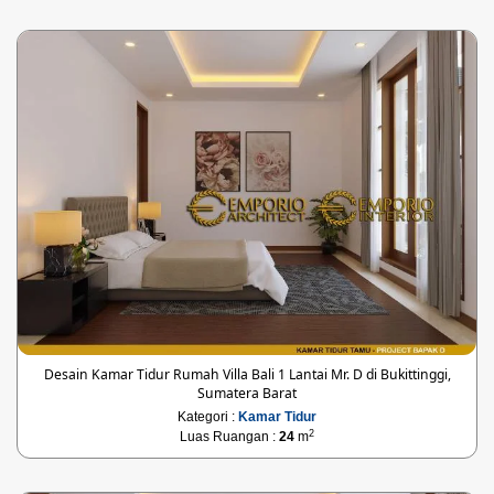
Desain Kamar Tidur Rumah Villa Bali 1 Lantai Mr. D di Bukittinggi,
Sumatera Barat
Kategori :
Kamar Tidur
2
Luas Ruangan :
24
m