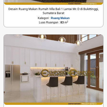
Desain Ruang Makan Rumah Villa Bali 1 Lantai Mr. D di Bukittinggi,
Sumatera Barat
Kategori :
Ruang Makan
2
Luas Ruangan :
83
m