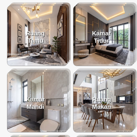
Ruang
Kamar
Tamu
Tidur
Kamar
Ruang
Mandi
Makan