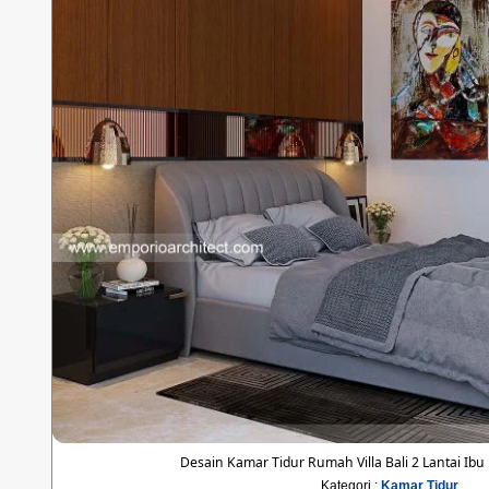
Desain Kamar Tidur Rumah Villa Bali 2 Lantai Ib
Kategori :
Kamar Tidur