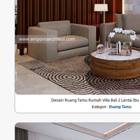
Desain Ruang Tamu Rumah Villa Bali 2 Lantai Ibu
Kategori :
Ruang Tamu