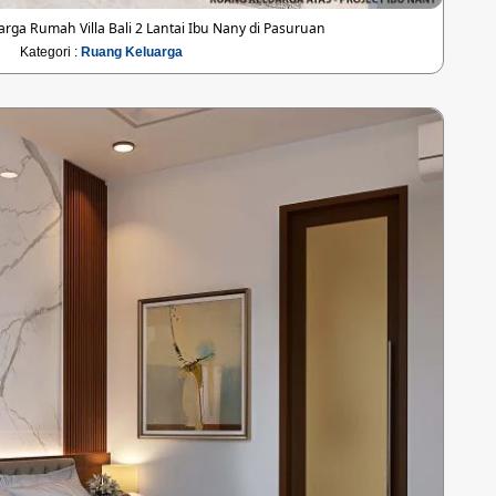
rga Rumah Villa Bali 2 Lantai Ibu Nany di Pasuruan
Kategori :
Ruang Keluarga