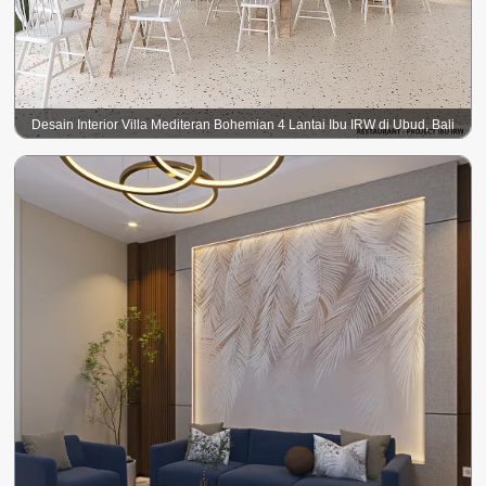
Desain Interior Villa Mediteran Bohemian 4 Lantai Ibu IRW di Ubud, Bali