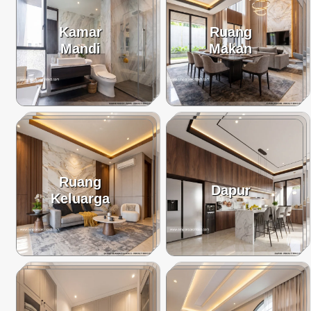
Kamar
Ruang
Mandi
Makan
Ruang
Dapur
Keluarga