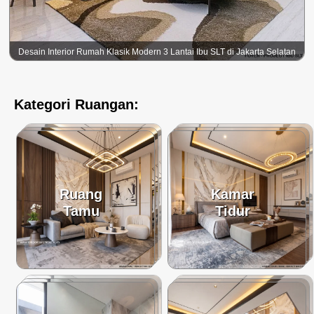
Desain Interior Rumah Klasik Modern 3 Lantai Ibu SLT di Jakarta Selatan
Kategori Ruangan:
Ruang
Kamar
Tamu
Tidur