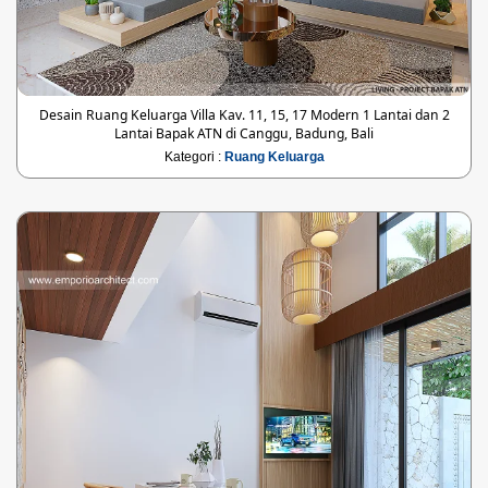
Desain Ruang Keluarga Villa Kav. 11, 15, 17 Modern 1 Lantai dan 2
Lantai Bapak ATN di Canggu, Badung, Bali
Kategori :
Ruang Keluarga