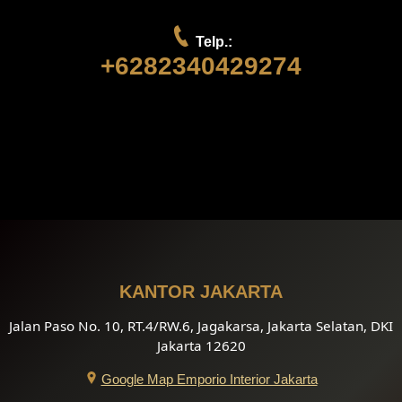
Telp.:
+6282340429274
KANTOR JAKARTA
Jalan Paso No. 10, RT.4/RW.6, Jagakarsa, Jakarta Selatan, DKI
Jakarta 12620
Google Map Emporio Interior Jakarta