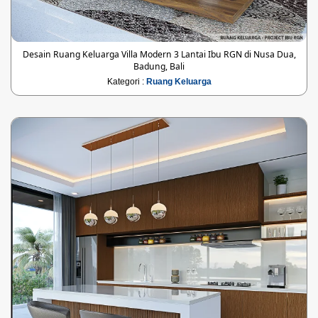
Desain Ruang Keluarga Villa Modern 3 Lantai Ibu RGN di Nusa Dua,
Badung, Bali
Kategori :
Ruang Keluarga