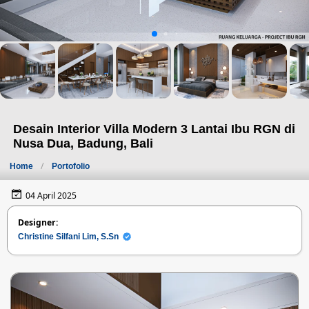
Desain Interior Villa Modern 3 Lantai Ibu RGN di
Nusa Dua, Badung, Bali
Home
Portofolio
04 April 2025
Designer:
Christine Silfani Lim, S.Sn