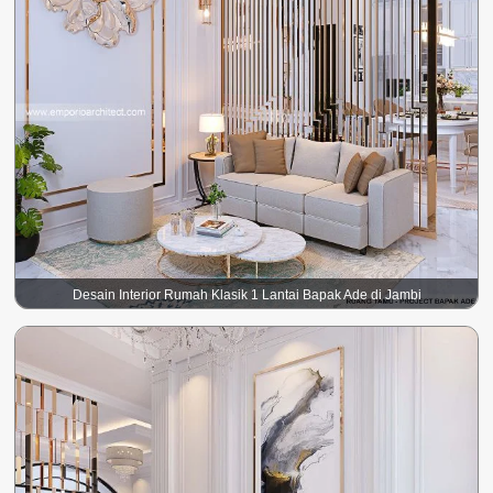
Desain Interior Rumah Klasik 1 Lantai Bapak Ade di Jambi