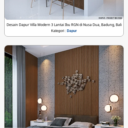
Desain Dapur Villa Modern 3 Lantai Ibu RGN di Nusa Dua, Badung, Bali
Kategori :
Dapur