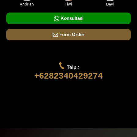
Andrian
Tiwi
Devi
Konsultasi
Form Order
Telp.:
+6282340429274