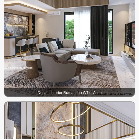
Desain Interior Rumah Ibu WT di Aceh