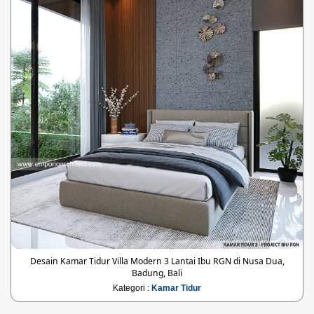
Desain Kamar Tidur Villa Modern 3 Lantai Ibu RGN di Nusa Dua,
Badung, Bali
Kategori :
Kamar Tidur