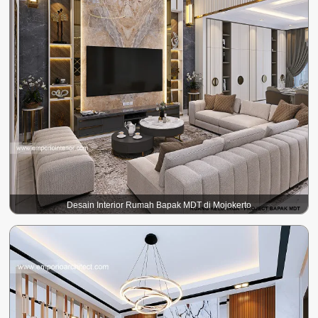
Desain Interior Rumah Bapak MDT di Mojokerto