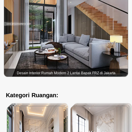
Desain Interior Rumah Modern 2 Lantai Bapak FRZ di Jakarta
Kategori Ruangan: