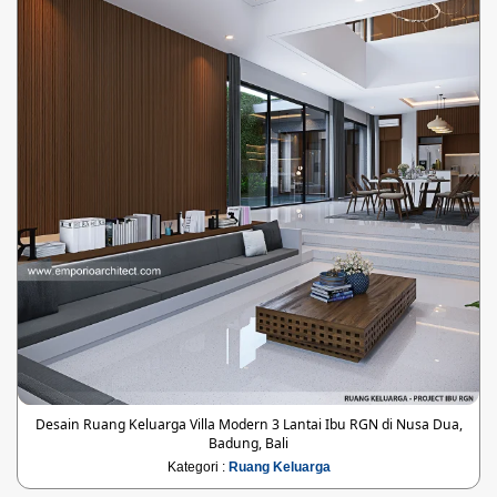
Desain Ruang Keluarga Villa Modern 3 Lantai Ibu RGN di Nusa Dua,
Badung, Bali
Kategori :
Ruang Keluarga