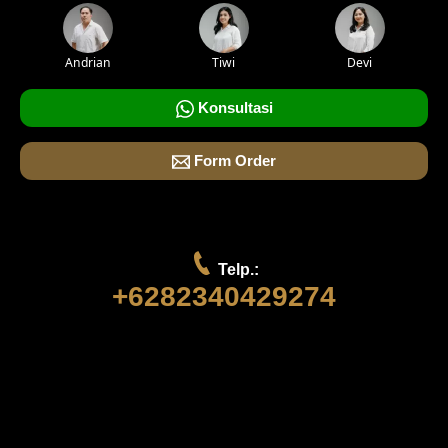
Andrian
Tiwi
Devi
Konsultasi
Form Order
Telp.:
+6282340429274