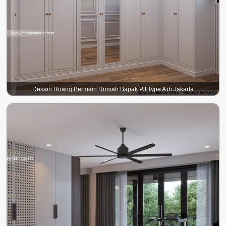
Desain Ruang Bermain Rumah Bapak PJ Type A di Jakarta