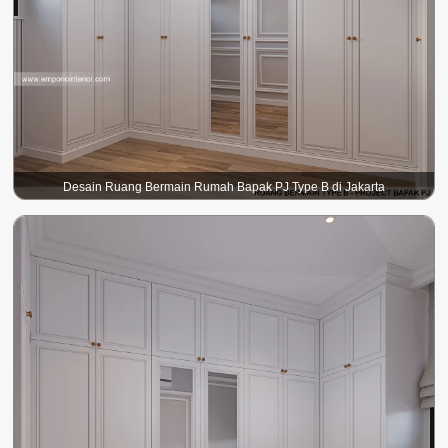
Desain Ruang Bermain Rumah Bapak PJ Type B di Jakarta