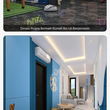
Desain Ruang Bermain Rumah Ibu I di Banjarmasin