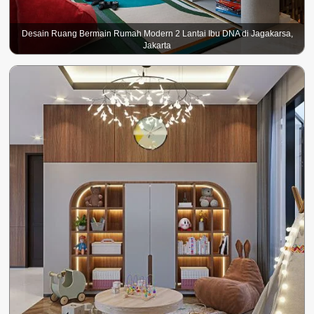
Desain Ruang Bermain Rumah Modern 2 Lantai Ibu DNA di Jagakarsa,
Jakarta