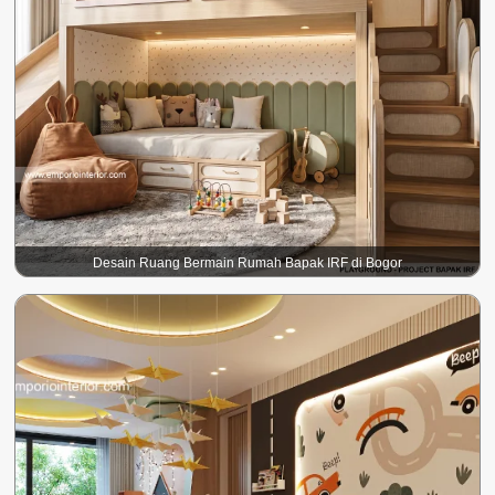
Desain Ruang Bermain Rumah Bapak IRF di Bogor