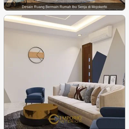
Desain Ruang Bermain Rumah Ibu Senja di Mojokerto