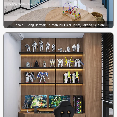
Desain Ruang Bermain Rumah Ibu FR di Tebet, Jakarta Selatan