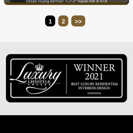
Desain Ruang Bermain Rumah Bapak Rito di NTB
1
2
>>