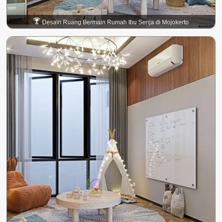
Desain Ruang Bermain Rumah Ibu Senja di Mojokerto