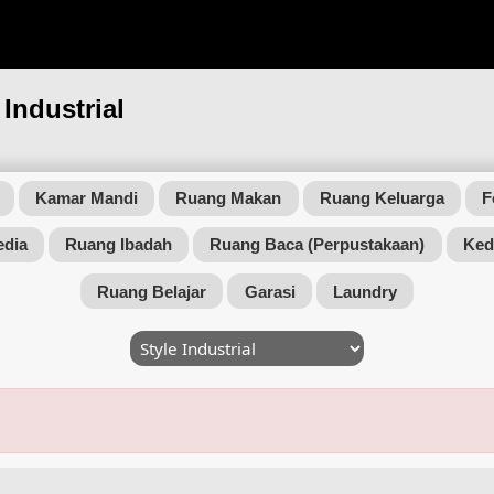
 Industrial
Kamar Mandi
Ruang Makan
Ruang Keluarga
F
edia
Ruang Ibadah
Ruang Baca (Perpustakaan)
Ked
Ruang Belajar
Garasi
Laundry