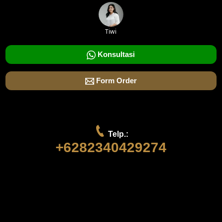
Tiwi
Konsultasi
Form Order
Telp.:
+6282340429274