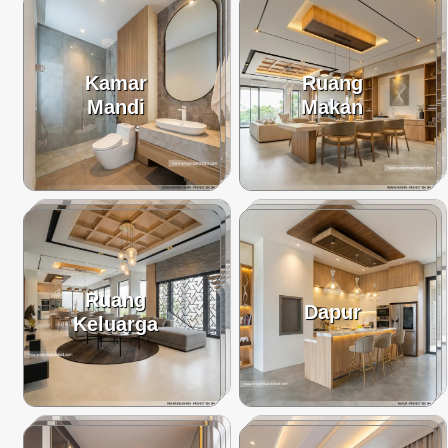
Kamar
Ruang
Mandi
Makan
Ruang
Dapur
Keluarga