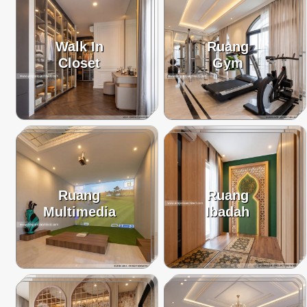
Walk In
Ruang
Closet
Gym
Ruang
Ruang
Multimedia
Ibadah