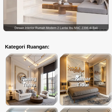
Desain Interior Rumah Modern 2 Lantai Ibu NNC 2396 di Bali
Kategori Ruangan:
Ruang
Kamar
Tamu
Tidur