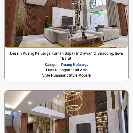
Desain Ruang Keluarga Rumah Bapak Indrawan di Bandung, Jawa
Barat
Kategori :
Ruang Keluarga
2
Luas Ruangan :
108.2
m
Style Ruangan :
Style Modern