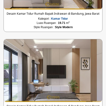
Desain Kamar Tidur Rumah Bapak Indrawan di Bandung, Jawa Barat
Kategori :
Kamar Tidur
2
Luas Ruangan :
19.71
m
Style Ruangan :
Style Modern