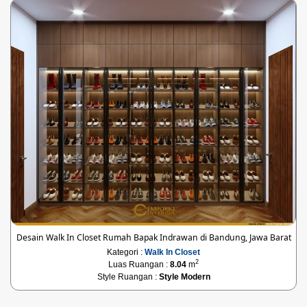
Desain Walk In Closet Rumah Bapak Indrawan di Bandung, Jawa Barat
Kategori :
Walk In Closet
2
Luas Ruangan :
8.04
m
Style Ruangan :
Style Modern