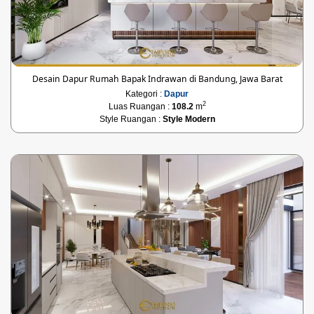
Desain Dapur Rumah Bapak Indrawan di Bandung, Jawa Barat
Kategori :
Dapur
2
Luas Ruangan :
108.2
m
Style Ruangan :
Style Modern