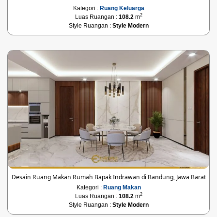
Kategori :
Ruang Keluarga
2
Luas Ruangan :
108.2
m
Style Ruangan :
Style Modern
Desain Ruang Makan Rumah Bapak Indrawan di Bandung, Jawa Barat
Kategori :
Ruang Makan
2
Luas Ruangan :
108.2
m
Style Ruangan :
Style Modern