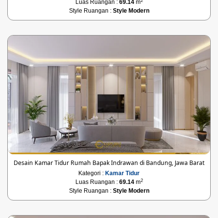
2
Luas Ruangan :
69.14
m
Style Ruangan :
Style Modern
Desain Kamar Tidur Rumah Bapak Indrawan di Bandung, Jawa Barat
Kategori :
Kamar Tidur
2
Luas Ruangan :
69.14
m
Style Ruangan :
Style Modern