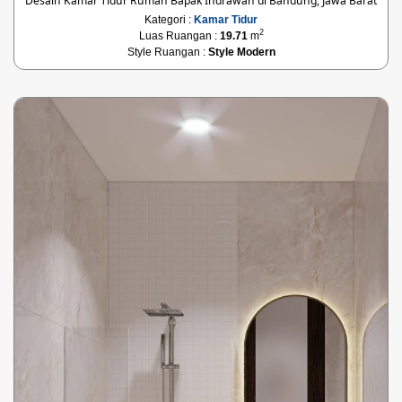
Desain Kamar Tidur Rumah Bapak Indrawan di Bandung, Jawa Barat
Kategori :
Kamar Tidur
2
Luas Ruangan :
19.71
m
Style Ruangan :
Style Modern