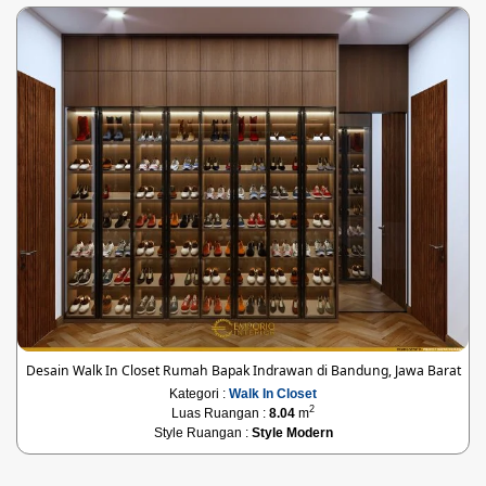
Desain Walk In Closet Rumah Bapak Indrawan di Bandung, Jawa Barat
Kategori :
Walk In Closet
2
Luas Ruangan :
8.04
m
Style Ruangan :
Style Modern