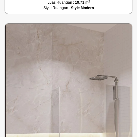
2
Luas Ruangan :
19.71
m
Style Ruangan :
Style Modern