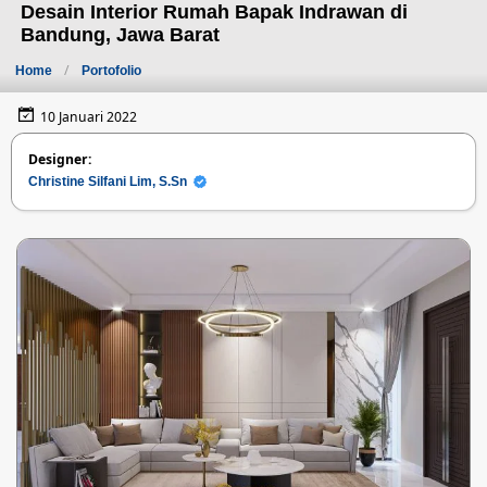
Desain Interior Rumah Bapak Indrawan di
Bandung, Jawa Barat
Home
Portofolio
10 Januari 2022
Designer:
Christine Silfani Lim, S.Sn