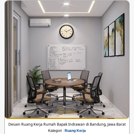
Desain Ruang Kerja Rumah Bapak Indrawan di Bandung, Jawa Barat
Kategori :
Ruang Kerja