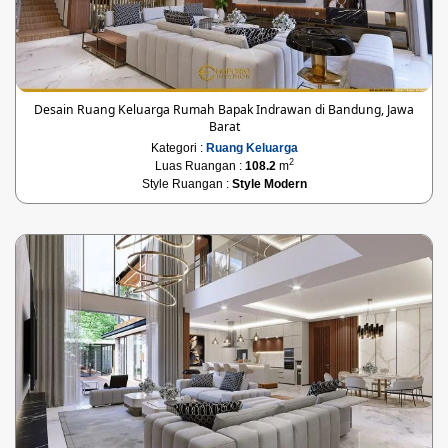
Desain Ruang Keluarga Rumah Bapak Indrawan di Bandung, Jawa
Barat
Kategori :
Ruang Keluarga
2
Luas Ruangan :
108.2
m
Style Ruangan :
Style Modern