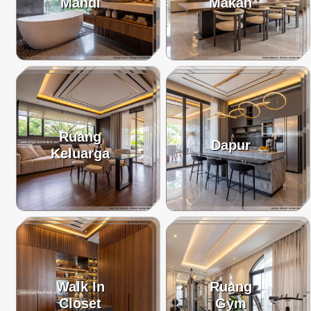
Mandi
Makan
Ruang
Dapur
Keluarga
Walk In
Ruang
Closet
Gym