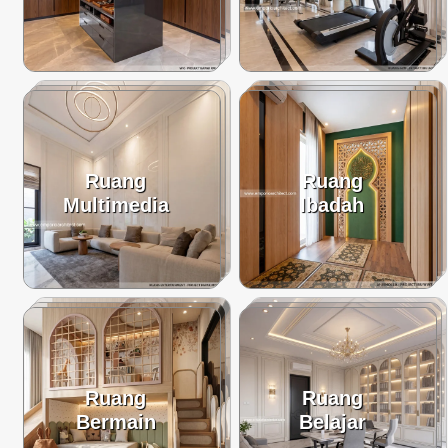
Ruang
Ruang
Multimedia
Ibadah
Ruang
Ruang
Bermain
Belajar