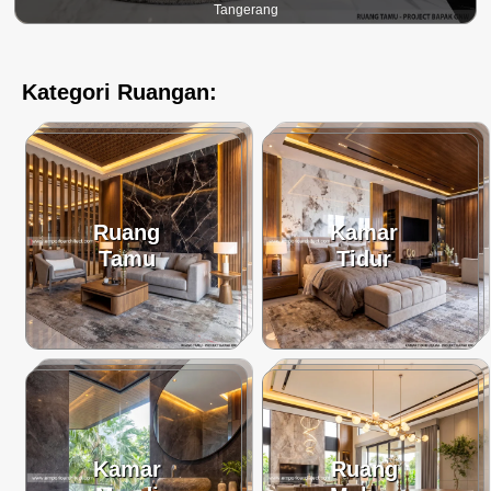
Tangerang
Kategori Ruangan:
Ruang
Kamar
Tamu
Tidur
Kamar
Ruang