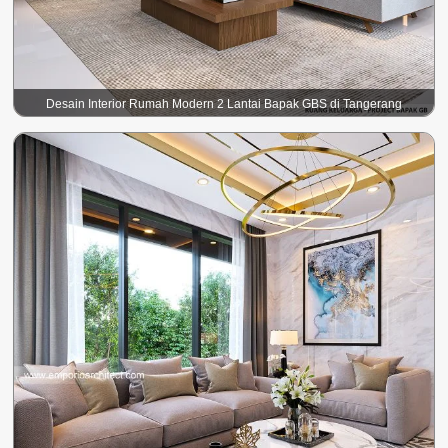
Desain Interior Rumah Modern 2 Lantai Bapak GBS di Tangerang