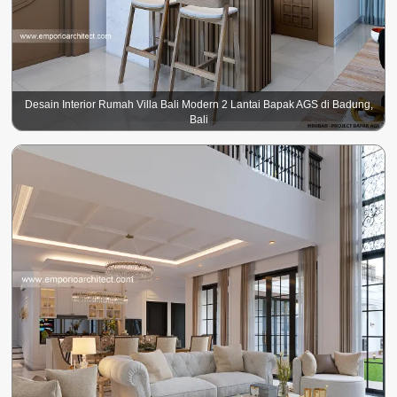
Desain Interior Rumah Villa Bali Modern 2 Lantai Bapak AGS di Badung,
Bali