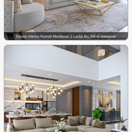
Desain Interior Rumah Mediteran 2 Lantai Ibu ISR di Makassar