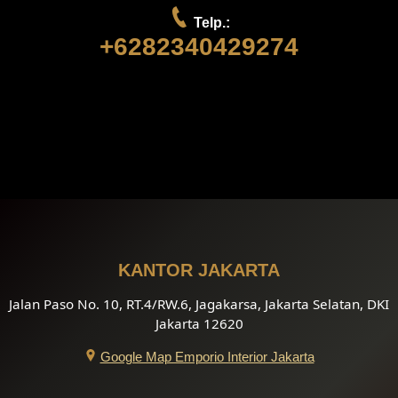
Telp.:
+6282340429274
KANTOR JAKARTA
Jalan Paso No. 10, RT.4/RW.6, Jagakarsa, Jakarta Selatan, DKI
Jakarta 12620
Google Map Emporio Interior Jakarta