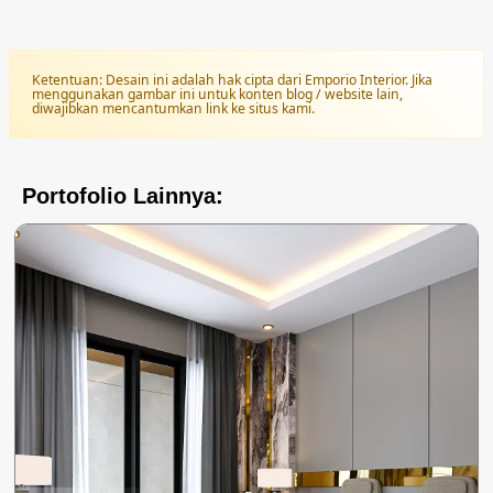
Ketentuan: Desain ini adalah hak cipta dari Emporio Interior. Jika
menggunakan gambar ini untuk konten blog / website lain,
diwajibkan mencantumkan link ke situs kami.
Portofolio Lainnya: