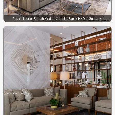
Desain Interior Rumah Modern 2 Lantai Bapak HND di Surabaya