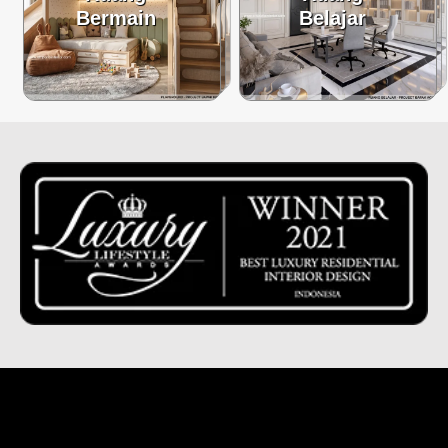
Bermain
Belajar