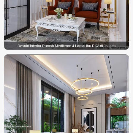
Desain Interior Rumah Mediteran 4 Lantai Ibu RKA di Jakarta