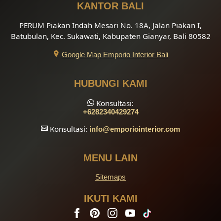
KANTOR BALI
PERUM Piakan Indah Mesari No. 18A, Jalan Piakan I,
Batubulan, Kec. Sukawati, Kabupaten Gianyar, Bali 80582
Google Map Emporio Interior Bali
HUBUNGI KAMI
Konsultasi:
+6282340429274
Konsultasi:
info
@emporiointerior.com
MENU LAIN
Sitemaps
IKUTI KAMI