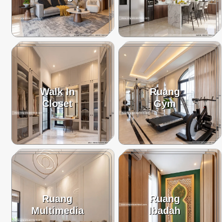
Walk In
Ruang
Closet
Gym
Ruang
Ruang
Multimedia
Ibadah