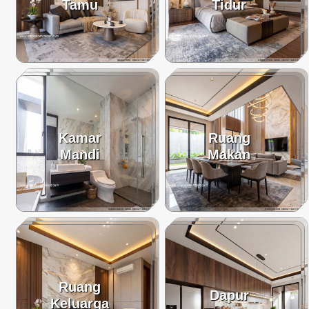
Tamu
Tidur
Kamar
Ruang
Mandi
Makan
Ruang
Dapur
Keluarga